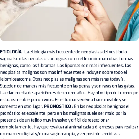
ETIOLOGÍA
: La etiología más frecuente de neoplasias del vestíbulo
vaginal son las neoplasias benignas como el leiomioma u otras formas
benignas, como los fibromas. Los lipomas son más infrecuentes. Las
neoplasias malignas son más infrecuentes e incluyen sobre todo el
leiomiosarcoma. Otras neoplasias malignas son más raras todavía.
Suceden de manera más frecuente en las perras y son raras en las gatas.
La edad media de aparición es de 10 u 11 años. Hay otro tipo de tumor que
es transmisible por un virus. Es el tumor venéreo transmisible y se
comenta en otro lugar.
PRONÓSTICO
: En las neoplasias benignas el
pronóstico es excelente, pero en las malignas suele ser malo por la
presencia de un tejido muy invasivo y difícil de reseccionar
completamente. Hay que revaluar al animal cada 2 ó 3 meses para realizar
un examen digital y/o una vaginoscopia, y ver posibles recidivas.