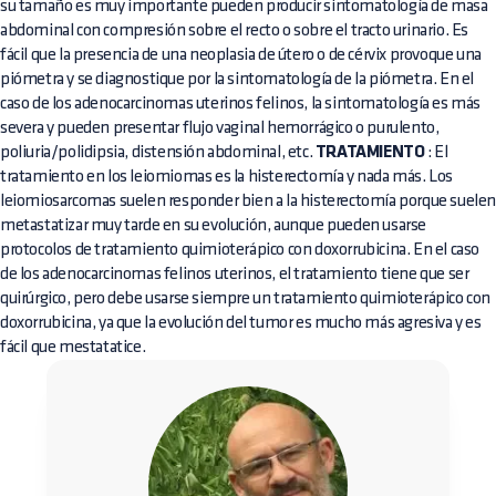
su tamaño es muy importante pueden producir sintomatología de masa
abdominal con compresión sobre el recto o sobre el tracto urinario. Es
fácil que la presencia de una neoplasia de útero o de cérvix provoque una
piómetra y se diagnostique por la sintomatología de la piómetra. En el
caso de los adenocarcinomas uterinos felinos, la sintomatología es más
severa y pueden presentar flujo vaginal hemorrágico o purulento,
poliuria/polidipsia, distensión abdominal, etc.
TRATAMIENTO
: El
tratamiento en los leiomiomas es la histerectomía y nada más. Los
leiomiosarcomas suelen responder bien a la histerectomía porque suele
metastatizar muy tarde en su evolución, aunque pueden usarse
protocolos de tratamiento quimioterápico con doxorrubicina. En el caso
de los adenocarcinomas felinos uterinos, el tratamiento tiene que ser
quirúrgico, pero debe usarse siempre un tratamiento quimioterápico con
doxorrubicina, ya que la evolución del tumor es mucho más agresiva y es
fácil que mestatatice.