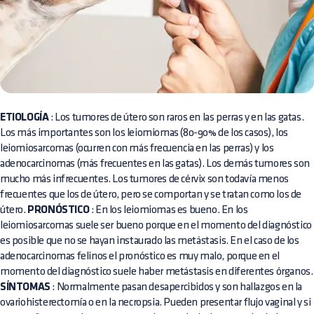
ETIOLOGÍA
: Los tumores de útero son raros en las perras y en las gatas.
Los más importantes son los leiomiomas (80-90% de los casos), los
leiomiosarcomas (ocurren con más frecuencia en las perras) y los
adenocarcinomas (más frecuentes en las gatas). Los demás tumores son
mucho más infrecuentes. Los tumores de cérvix son todavía menos
frecuentes que los de útero, pero se comportan y se tratan como los de
útero.
PRONÓSTICO
: En los leiomiomas es bueno. En los
leiomiosarcomas suele ser bueno porque en el momento del diagnóstico
es posible que no se hayan instaurado las metástasis. En el caso de los
adenocarcinomas felinos el pronóstico es muy malo, porque en el
momento del diagnóstico suele haber metástasis en diferentes órganos.
SÍNTOMAS
: Normalmente pasan desapercibidos y son hallazgos en la
ovariohisterectomía o en la necropsia. Pueden presentar flujo vaginal y si