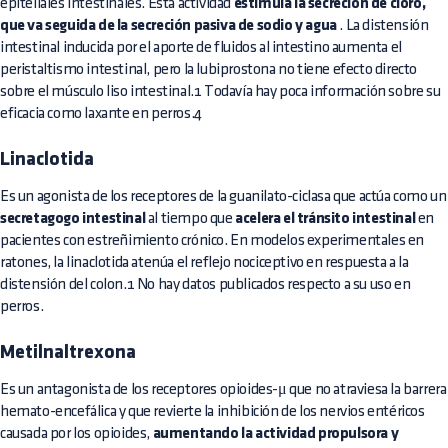
epiteliales intestinales. Esta actividad
estimula la secreción de cloro,
que va seguida de la secreción pasiva de sodio y agua
. La distensión
intestinal inducida por el aporte de fluidos al intestino aumenta el
peristaltismo intestinal, pero la lubiprostona no tiene efecto directo
sobre el músculo liso intestinal.1 Todavía hay poca información sobre su
eficacia como laxante en perros.4
Linaclotida
Es un agonista de los receptores de la guanilato-ciclasa que actúa como un
secretagogo intestinal
al tiempo que
acelera el tránsito intestinal
en
pacientes con estreñimiento crónico. En modelos experimentales en
ratones, la linaclotida atenúa el reflejo nociceptivo en respuesta a la
distensión del colon.1 No hay datos publicados respecto a su uso en
perros.
Metilnaltrexona
Es un antagonista de los receptores opioides-μ que no atraviesa la barrera
hemato-encefálica y que revierte la inhibición de los nervios entéricos
causada por los opioides,
aumentando la actividad propulsora y