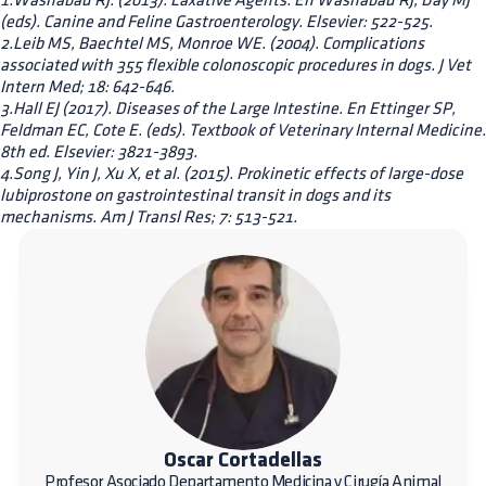
1.Washabau RJ. (2013). Laxative Agents. En Washabau RJ, Day MJ
(eds). Canine and Feline Gastroenterology. Elsevier: 522-525.
2.Leib MS, Baechtel MS, Monroe WE. (2004). Complications
associated with 355 flexible colonoscopic procedures in dogs. J Vet
Intern Med; 18: 642-646.
3.Hall EJ (2017). Diseases of the Large Intestine. En Ettinger SP,
Feldman EC, Cote E. (eds). Textbook of Veterinary Internal Medicine.
8th ed. Elsevier: 3821-3893.
4.Song J, Yin J, Xu X, et al. (2015). Prokinetic effects of large-dose
lubiprostone on gastrointestinal transit in dogs and its
mechanisms. Am J Transl Res; 7: 513-521.
Oscar Cortadellas
Profesor Asociado Departamento Medicina y Cirugía Animal