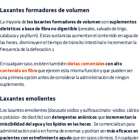
Laxantes formadores de volumen
La mayoría de
los laxantes formadores de volumen
son
suplementos
dietéticos a base de fibra no digestible
(cereales, salvado de trigo,
calabaza y psyllium). Estas sustancias aumentan el contenido en agua de
las heces, disminuyen el tiempo de tránsito intestinal e incrementan la
frecuencia de la defecación.1
En cualquier caso, existen también
dietas comerciales
con alto
contenido en fibra
que ejercen esta misma función y que pueden ser
una primera opción antes de considerar la administración de ningún
suplemento.
Laxantes emolientes
Los laxantes emolientes (docusato sódico y sulfosuccinato -sódico, cálcico
o potásico- de dioctilo) son
detergentes aniónicos
que
incrementan la
miscibilidad del agua y los lípidos en las heces
. Se comercializan para
administración oral o en forma de enemas y podrían ser
más eficaces en
pacientes con estreñimiento agudo
que en casos crónicos. En cualquier