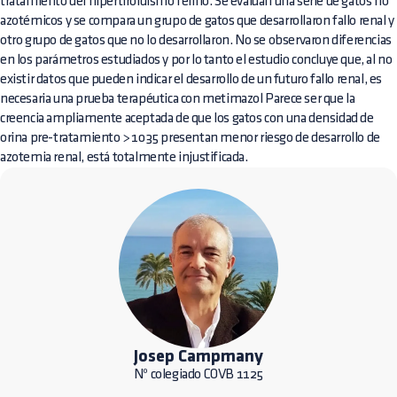
tratamiento del hipertiroidismo felino. Se evalúan una serie de gatos no
azotémicos y se compara un grupo de gatos que desarrollaron fallo renal y
otro grupo de gatos que no lo desarrollaron. No se observaron diferencias
en los parámetros estudiados y por lo tanto el estudio concluye que, al no
existir datos que pueden indicar el desarrollo de un futuro fallo renal, es
necesaria una prueba terapéutica con metimazol Parece ser que la
creencia ampliamente aceptada de que los gatos con una densidad de
orina pre-tratamiento > 1035 presentan menor riesgo de desarrollo de
azotemia renal, está totalmente injustificada.
Josep Campmany
Nº colegiado COVB 1125