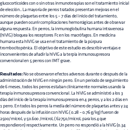
glucocorticoides con o sin otras inmunoterapias son el tratamiento inicial
de elección.. La mayoría de perros tratados presentan mejoras en el
número de plaquetas entre los 5 – 7 días del inicio del tratamiento,
aunque pueden ocurrir complicaciones hemorrágicas antes de observar
alguna respuesta. En perros, la inmunoglobulina humana intravenosa
(hIVIG) bloquea los receptores Fc en los macrófagos. En medicina
humana esta hIVIG se usa en el tratamiento de la púrpura
trombocitopénica. El objetivo de este estudio es describir ventajas e
inconvenientes de añadir la hIVIG a la terpia inmunosupresora
convencional en 5 perros con IMT grave.
Resultados:
No se observaron efectos adversos durante o después de la
administración de hIVIG en ningún perro. En un periodo de seguimiento
de 6 meses, todos los perros estaban clínicamente normales usando la
terapia inmunosupresora convencional. La hIVIG se administró a los 3
días del inicio de la terapia inmunosupresora en 4 perros, y a los 2 días en
1 perro. En todos los perros la media del número de plaquetas antes y 24
horas después de la infusión con hIVIG ( 0.28 – 0.76 g/kg) fueron de
2500/microL y 50.600 /microL ( 62750/microL para los 4 que
respondieron) respectivamente. Un perro no respondió a la hIVIG (0.34