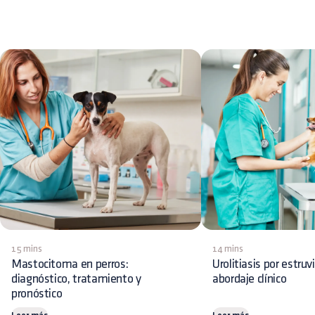
15 mins
14 mins
Mastocitoma en perros:
Urolitiasis por estruv
diagnóstico, tratamiento y
abordaje clínico
pronóstico