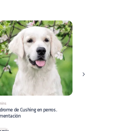
mins
8 mins
drome de Cushing en perros.
Displasia Renal en perros:
imentación
reconocimiento clínico y 