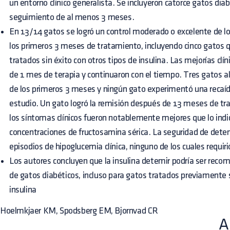
un entorno clínico generalista. Se incluyeron catorce gatos dia
seguimiento de al menos 3 meses.
En 13/14 gatos se logró un control moderado o excelente de lo
los primeros 3 meses de tratamiento, incluyendo cinco gatos 
tratados sin éxito con otros tipos de insulina. Las mejorías cl
de 1 mes de terapia y continuaron con el tiempo. Tres gatos a
de los primeros 3 meses y ningún gato experimentó una recaíd
estudio. Un gato logró la remisión después de 13 meses de t
los síntomas clínicos fueron notablemente mejores que lo indic
concentraciones de fructosamina sérica. La seguridad de detem
episodios de hipoglucemia clínica, ninguno de los cuales requiri
Los autores concluyen que la insulina detemir podría ser rec
de gatos diabéticos, incluso para gatos tratados previamente s
insulina
Hoelmkjaer KM, Spodsberg EM, Bjornvad CR
A