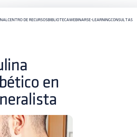
ONAL
CENTRO DE RECURSOS
BIBLIOTECA
WEBINARS
E-LEARNING
CONSULTAS
ulina
bético en
neralista