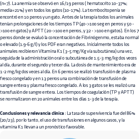
(n=7). La anemia se observó en 16/19 perros ( hematocrito 10-37%;
media=21%) y en todos los gatos (10-17%). La trombocitopenia se
encontró en 10 perros y un gato. Antes de la terapia todos los animales
tenían prolongaciones de los tiempos TP (40->100 seg en perros y 50 -
>100 en gatos) y APTT ( 20->100 en perros, y 32 - >100 en gatos). En los 7
perros donde se evaluó la concentración de Fibrinógenmo, estaba normal
o elevado (1.9-6 g/l) y los PDF eran negativos. Inicialmente todos los
animales recibieron Vitamina K1 ( 3-5 mg/Kg vía subcutánea) una vez,
seguida de la administración oral o subcutánea de 1.5-3 mg/kg dos veces
al día, durante el segundo y tercer día. La dosis de mantenimiento era de
1-2 mg/kg dos veces al día. En 6 perros se realizó transfusión de plasma
fresco congelado y en 13 perros una combinación de transfusión de
sangre entera y plasma fresco congelado. A los 3 gatos se les realizó una
transfusión de sangre entera. Los tiempos de coagulación (TP y APTT)
se normalizaron en 20 animales entre los días 1-3 de la terapia.
Conclusiones y relevancia clínica
: La tasa de supervivencia fue del 86%
(20/23), por lo tanto, el uso de transfusiones en algunos casos, y la
vitamina K1 llevan a un pronóstico favorable.