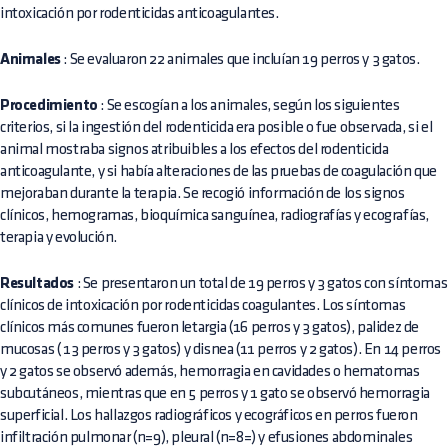
intoxicación por rodenticidas anticoagulantes.
Animales
: Se evaluaron 22 animales que incluían 19 perros y 3 gatos.
Procedimiento
: Se escogían a los animales, según los siguientes
criterios, si la ingestión del rodenticida era posible o fue observada, si el
animal mostraba signos atribuibles a los efectos del rodenticida
anticoagulante, y si había alteraciones de las pruebas de coagulación que
mejoraban durante la terapia. Se recogió información de los signos
clínicos, hemogramas, bioquímica sanguínea, radiografías y ecografías,
terapia y evolución.
Resultados
: Se presentaron un total de 19 perros y 3 gatos con síntomas
clínicos de intoxicación por rodenticidas coagulantes. Los síntomas
clínicos más comunes fueron letargia (16 perros y 3 gatos), palidez de
mucosas ( 13 perros y 3 gatos) y disnea (11 perros y 2 gatos). En 14 perros
y 2 gatos se observó además, hemorragia en cavidades o hematomas
subcutáneos, mientras que en 5 perros y 1 gato se observó hemorragia
superficial. Los hallazgos radiográficos y ecográficos en perros fueron
infiltración pulmonar (n=9), pleural (n=8=) y efusiones abdominales