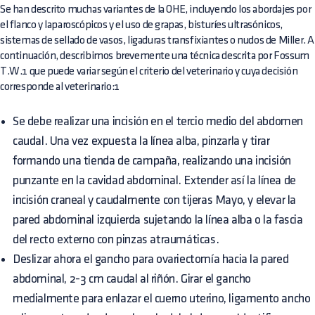
Se han descrito muchas variantes de la OHE, incluyendo los abordajes por
el flanco y laparoscópicos y el uso de grapas, bisturíes ultrasónicos,
sistemas de sellado de vasos, ligaduras transfixiantes o nudos de Miller. A
continuación, describimos brevemente una técnica descrita por Fossum
T.W.1 que puede variar según el criterio del veterinario y cuya decisión
corresponde al veterinario:1
Se debe realizar una incisión en el tercio medio del abdomen
caudal. Una vez expuesta la línea alba, pinzarla y tirar
formando una tienda de campaña, realizando una incisión
punzante en la cavidad abdominal. Extender así la línea de
incisión craneal y caudalmente con tijeras Mayo, y elevar la
pared abdominal izquierda sujetando la línea alba o la fascia
del recto externo con pinzas atraumáticas.
Deslizar ahora el gancho para ovariectomía hacia la pared
abdominal, 2-3 cm caudal al riñón. Girar el gancho
medialmente para enlazar el cuerno uterino, ligamento ancho