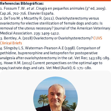
Referencias Biblográficas:
1. Fossum T.W.
et al
. Cirugía en pequeños animales (3ª ed, 2009).
Cap.26, 702-716. Elsevier España.
2. DeTora M. y Mccarthy R. (2011). Ovariohysterectomy versus
ovariectomy for elective sterilization of female dogs and cats: Is
removal of the uterus necessary? Journal of the American Veterinary
Medical Association. 239: 1409-1412.
3. Bentley, A. (2018) Ovariectomy or Ovariohysterectomy?
CUVS
Clinical Briefs
4. Slingsby L.S, Waterman-Pearson A.E (1998). Comparison of
pethidine, buprenorphine and ketoprofen for postoperative
analgesia after ovariohysterectomy in the cat. Vet Rec; 143:185-189.
5. Howe H.M. (2015) Current perspectives on the optimal age to
spay/castrate dogs and cats. Vet Med (Auckl); 6: 171–180.