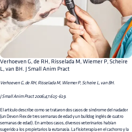
Verhoeven G, de RH, Risselada M, Wiemer P, Scheire
L, van BH. J Small Anim Pract
Verhoeven G, de RH, Risselada M, Wiemer P, Scheire L, van BH.
J Small Anim Pract 2006;47:615-619.
El artículo describe como se trataron dos casos de síndrome del nadador
(un Devon Rex de tres semanas de edad y un bulldog inglés de cuatro
semanas de edad). En ambos casos, diversos veterinarios habían
sugerido a los propietarios la eutanasia. La fisioterapia en el cachorro y la