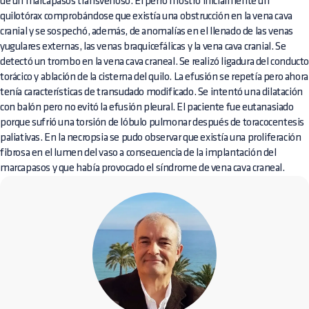
de un marcapasos transvenoso. El perro mostró inicialmente un
quilotórax comprobándose que existía una obstrucción en la vena cava
cranial y se sospechó, además, de anomalías en el llenado de las venas
yugulares externas, las venas braquicefálicas y la vena cava cranial. Se
detectó un trombo en la vena cava craneal. Se realizó ligadura del conduct
torácico y ablación de la cisterna del quilo. La efusión se repetía pero ahora
tenía características de transudado modificado. Se intentó una dilatación
con balón pero no evitó la efusión pleural. El paciente fue eutanasiado
porque sufrió una torsión de lóbulo pulmonar después de toracocentesis
paliativas. En la necropsia se pudo observar que existía una proliferación
fibrosa en el lumen del vaso a consecuencia de la implantación del
marcapasos y que había provocado el síndrome de vena cava craneal.