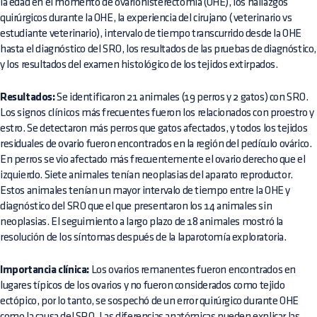
la edad en el momento de ovariohisterectomía (OHE), los hallazgos
quirúrgicos durante la OHE, la experiencia del cirujano ( veterinario vs
estudiante veterinario), intervalo de tiempo transcurrido desde la OHE
hasta el diagnóstico del SRO, los resultados de las pruebas de diagnóstico,
y los resultados del examen histológico de los tejidos extirpados.
Resultados:
Se identificaron 21 animales (19 perros y 2 gatos) con SRO.
Los signos clínicos más frecuentes fueron los relacionados con proestro y
estro. Se detectaron más perros que gatos afectados, y todos los tejidos
residuales de ovario fueron encontrados en la región del pedículo ovárico.
En perros se vio afectado más frecuentemente el ovario derecho que el
izquierdo. Siete animales tenían neoplasias del aparato reproductor.
Estos animales tenían un mayor intervalo de tiempo entre la OHE y
diagnóstico del SRO que el que presentaron los 14 animales sin
neoplasias. El seguimiento a largo plazo de 18 animales mostró la
resolución de los síntomas después de la laparotomía exploratoria.
Importancia clínica:
Los ovarios remanentes fueron encontrados en
lugares típicos de los ovarios y no fueron considerados como tejido
ectópico, por lo tanto, se sospechó de un error quirúrgico durante OHE
como la causa del SRO. Las diferencias anatómicas pueden explicar las