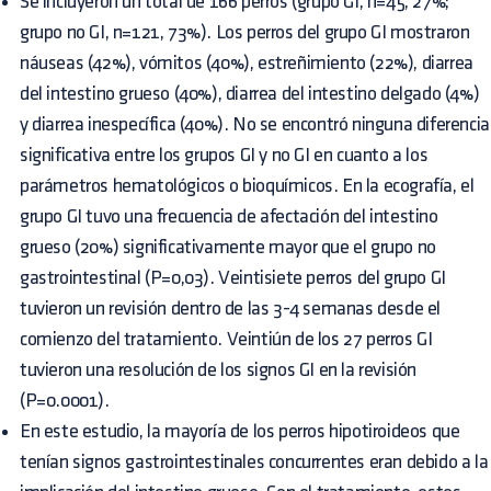
Se incluyeron un total de 166 perros (grupo GI, n=45, 27%;
grupo no GI, n=121, 73%). Los perros del grupo GI mostraron
náuseas (42%), vómitos (40%), estreñimiento (22%), diarrea
del intestino grueso (40%), diarrea del intestino delgado (4%)
y diarrea inespecífica (40%). No se encontró ninguna diferencia
significativa entre los grupos GI y no GI en cuanto a los
parámetros hematológicos o bioquímicos. En la ecografía, el
grupo GI tuvo una frecuencia de afectación del intestino
grueso (20%) significativamente mayor que el grupo no
gastrointestinal (P=0,03). Veintisiete perros del grupo GI
tuvieron un revisión dentro de las 3-4 semanas desde el
comienzo del tratamiento. Veintiún de los 27 perros GI
tuvieron una resolución de los signos GI en la revisión
(P=0.0001).
En este estudio, la mayoría de los perros hipotiroideos que
tenían signos gastrointestinales concurrentes eran debido a la