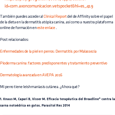
id=com.axoncomunicacion.vetspocket&hl=es_419
También puedes acceder al
Clinical Report
del de Affinity sobre el papel
de la dieta en la dermatitis atópica canina, así como a nuestra plataforma
online de formación en
este enlace
.
Post relacionados:
Enfermedades de la piel en perros: Dermatitis por Malassezia
Pioderma canina: factores predisponentes y tratamiento preventivo
Dermatología avanzada en AVEPA 2016
Mi perro tiene leishmaniasis cutánea. ¿Ahora qué?
1. Knaus M, Capari B, Visser M. Eficacia terapéutica del Broadline® contra la
sarna notoédrica en gatos. Parasitol Res 2014