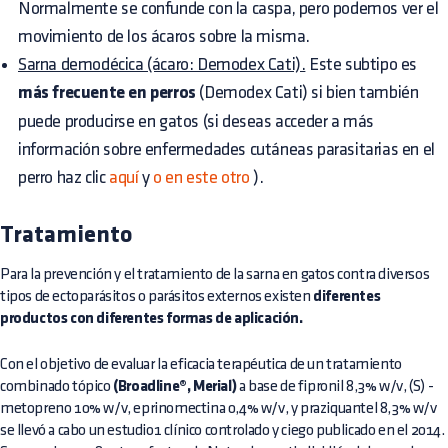
Normalmente se confunde con la caspa, pero podemos ver el
movimiento de los ácaros sobre la misma.
Sarna demodécica (ácaro: Demodex Cati).
Este subtipo es
más frecuente en perros
(Demodex Cati) si bien también
puede producirse en gatos (si deseas acceder a más
información sobre enfermedades cutáneas parasitarias en el
perro haz clic
aquí
y
o en este otro
).
Tratamiento
Para la prevención y el tratamiento de la sarna en gatos contra diversos
tipos de ectoparásitos o parásitos externos existen
diferentes
productos con diferentes formas de aplicación.
Con el objetivo de evaluar la eficacia terapéutica de un tratamiento
combinado tópico
(Broadline®, Merial)
a base de fipronil 8,3% w/v, (S) -
metopreno 10% w/v, eprinomectina 0,4% w/v, y praziquantel 8,3% w/v
se llevó a cabo un estudio1 clínico controlado y ciego publicado en el 2014.