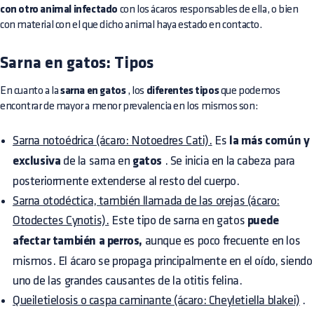
con otro animal infectado
con los ácaros responsables de ella, o bien
con material con el que dicho animal haya estado en contacto.
Sarna en gatos: Tipos
En cuanto a la
sarna en gatos
, los
diferentes tipos
que podemos
encontrar de mayor a menor prevalencia en los mismos son:
Sarna notoédrica (ácaro: Notoedres Cati).
Es
la más común y
exclusiva
de la sarna en
gatos
. Se inicia en la cabeza para
posteriormente extenderse al resto del cuerpo.
Sarna otodéctica, también llamada de las orejas (ácaro:
Otodectes Cynotis).
Este tipo de sarna en gatos
puede
afectar también a perros,
aunque es poco frecuente en los
mismos. El ácaro se propaga principalmente en el oído, siendo
uno de las grandes causantes de la otitis felina.
Queiletielosis o caspa caminante (ácaro: Cheyletiella blakei)
.