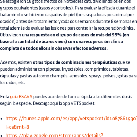
Se escogieron 18 gatos afectos de Notoedres cati, dividiéndolos en dos
grupos equivalentes (casos y controles). Para evaluar la eficacia durante el
tratamiento se hicieron raspados de piel (tres raspaduras por animal por
ocasión) antes del tratamiento y cada dos semanas durante 8 semanas e
total además de evaluar las lesiones para controlar la recuperación clínica.
Obtuvieron una
respuesta en el grupo de casos de más del 99% (en
base a la cantidad de ácaros vivos) con una recuperación clínica
completa de todos ellos sin observar efectos adversos.
Además, existen
otros tipos de combinaciones terapéuticas
que se
pueden administrar con pipetas, inyectables, comprimidos, tabletas,
cápsulas y pastas así como champús, aerosoles, sprays, polvos, gotas para
los oídos, etc.
En la
guía
BSAVA
puedes acceder de forma rápida a las diferentes dosis
según la especie. Descarga aquí la app VETSpocket:
https://itunes.apple.com/es/app/vetspocket/id1087861930
l=ca&mt=8
https://play.google.com/store/apps/details?