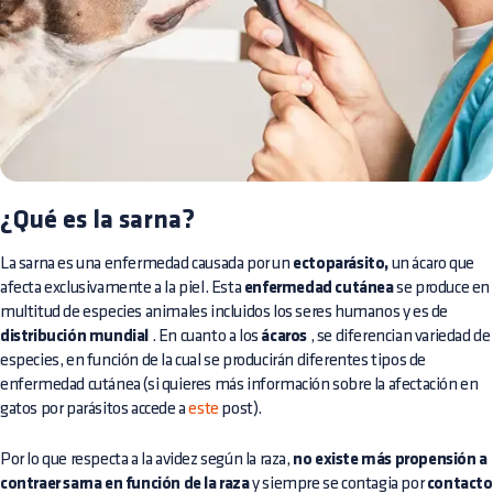
¿Qué es la sarna?
La sarna es una enfermedad causada por un
ectoparásito,
un ácaro que
afecta exclusivamente a la piel. Esta
enfermedad cutánea
se produce en
multitud de especies animales incluidos los seres humanos y es de
distribución mundial
. En cuanto a los
ácaros
, se diferencian variedad de
especies, en función de la cual se producirán diferentes tipos de
enfermedad cutánea (si quieres más información sobre la afectación en
gatos por parásitos accede a
este
post).
Por lo que respecta a la avidez según la raza,
no existe más propensión a
contraer sarna en función de la raza
y siempre se contagia por
contacto