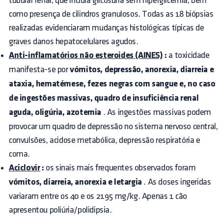
tubular renal, que incluía glicosúria sem hiperglicemia, bem
como presença de cilindros granulosos. Todas as 18 biópsias
realizadas evidenciaram mudanças histológicas típicas de
graves danos hepatocelulares agudos.
Anti-inflamatórios não esteroides (AINES)
:
a toxicidade
manifesta-se por
vómitos, depressão, anorexia,
diarreia
e
ataxia, hematémese, fezes negras com sangue e, no caso
de ingestões massivas, quadro de insuficiência renal
aguda, oligúria, azotemia
. As ingestões massivas podem
provocar um quadro de depressão no sistema nervoso central,
convulsões, acidose metabólica, depressão respiratória e
coma.
Aciclovir
:
os sinais mais frequentes observados foram
vómitos, diarreia, anorexia e letargia
. As doses ingeridas
variaram entre os 40 e os 2195 mg/kg. Apenas 1 cão
apresentou poliúria/polidipsia.