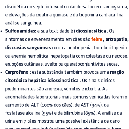
discinética no septo interventricular dorsal no ecocardiograma,
e elevações da creatina quinase e da troponina cardíaca I na
análise sanguínea.
Sulfonamidas:
a sua toxicidade é i
diossincrática
. Os
sintomas de envenenamento em cães são
febre
, artropatia,
discrasias sanguíneas
como a neutropenia, trombocitopenia
ou anemia hemolítica, hepatopatia com colestase ou necrose,
erupções cutâneas, uveíte ou queratoconjuntivites secas.
Carprofeno
:
esta substância também provoca uma
reação
citotóxica hepática idiossincrática
. Os sinais clínicos
predominantes são anorexia, vómitos e icterícia. As
anormalidades laboratoriais mais comuns verificadas foram o
aumento de ALT (100% dos cães), de AST (94%), da
fosfatase alcalina (95%) e da bilirrubina (85%). A análise da
urina em 7 cães mostrou uma possível existência de dano