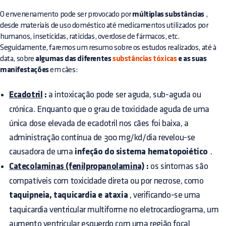
O envenenamento pode ser provocado por
múltiplas substâncias
,
desde materiais de uso doméstico até medicamentos utilizados por
humanos, inseticidas, raticidas, overdose de fármacos, etc.
Seguidamente, faremos um resumo sobre os estudos realizados, até à
data, sobre
algumas das diferentes
substâncias tóxicas
e as suas
manifestações
em cães:
Ecadotril
:
a intoxicação pode ser aguda, sub-aguda ou
crónica. Enquanto que o grau de toxicidade aguda de uma
única dose elevada de ecadotril nos cães foi baixa, a
administração contínua de 300 mg/kd/dia revelou-se
causadora de uma
infeção do sistema hematopoiético
.
Catecolaminas (fenilpropanolamina)
:
os sintomas são
compatíveis com toxicidade direta ou por necrose, como
taquipneia, taquicardia e ataxia
, verificando-se uma
taquicardia ventricular multiforme no eletrocardiograma, um
aumento ventricular esquerdo com uma região focal