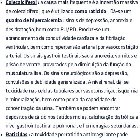
Colecalciferol
:
a causa mais frequente é a ingestão massiva
de colecalciferol, que é utilizado
como raticida
. Dá-se um
quadro de hipercalcemia
: sinais de depressão, anorexia e
desidratação, bem como PU/PD. Produz-se um
abrandamento da condutividade cardíaca e da fibrilação
ventricular, bem como hipertensão arterial por vasoconstrição
arterial. Os sinais gastrointestinais são a anorexia, vómitos e
prisão de ventre, provocados pela diminuição da função da
musculatura lisa. Os sinais neurológicos são a depressão,
convulsões e debilidade generalizada. A nível renal, dá-se
toxicidade nas células tubulares por vasoconstrição, isquemia
e mineralização, bem como perda da capacidade de
concentração da urina. Também se podem encontrar
depósitos de cálcio nos tecidos moles, calcificação distrófica a
nível gastrointestinal e pulmonar, e hemorragias secundárias.
Raticidas
:
a toxicidade por raticida anticoagulante pode