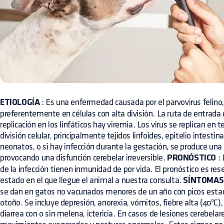
ETIOLOGÍA
: Es una enfermedad causada por el parvovirus felino,
preferentemente en células con alta división. La ruta de entrada de
replicación en los linfáticos hay viremia. Los virus se replican en t
división celular, principalmente tejidos linfoides, epitelio intesti
neonatos, o si hay infección durante la gestación, se produce una 
provocando una disfunción cerebelar irreversible.
PRONÓSTICO
: 
de la infección tienen inmunidad de por vida. El pronóstico es re
estado en el que llegue el animal a nuestra consulta.
SÍNTOMAS
se dan en gatos no vacunados menores de un año con picos estaci
otoño. Se incluye depresión, anorexia, vómitos, fiebre alta (40ºC)
diarrea con o sin melena, ictericia. En casos de lesiones cerebelar