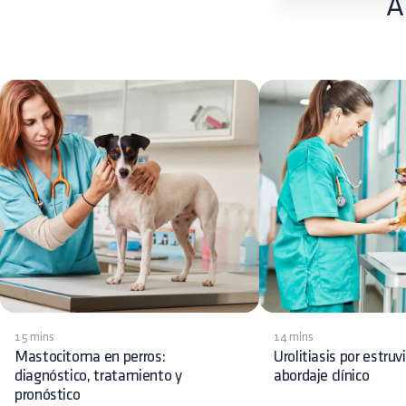
A
15 mins
14 mins
Mastocitoma en perros:
Urolitiasis por estruv
diagnóstico, tratamiento y
abordaje clínico
pronóstico