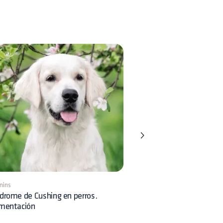
mins
8 mins
drome de Cushing en perros.
Displasia Renal en perros:
imentación
reconocimiento clínico y 