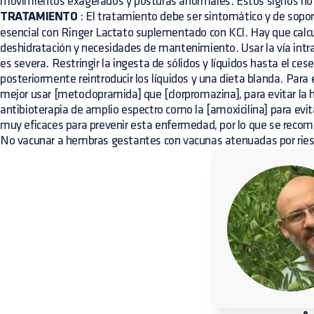
movimientos exagerados y posturas anormales. Estos signos no 
TRATAMIENTO
: El tratamiento debe ser sintomático y de sopor
esencial con Ringer Lactato suplementado con KCl. Hay que calc
deshidratación y necesidades de mantenimiento. Usar la vía intra
es severa. Restringir la ingesta de sólidos y líquidos hasta el ces
posteriormente reintroducir los líquidos y una dieta blanda. Para 
mejor usar [metoclopramida] que [clorpromazina], para evitar la 
antibioterapia de amplio espectro como la [amoxicilina] para evit
muy eficaces para prevenir esta enfermedad, por lo que se reco
No vacunar a hembras gestantes con vacunas atenuadas por riesg