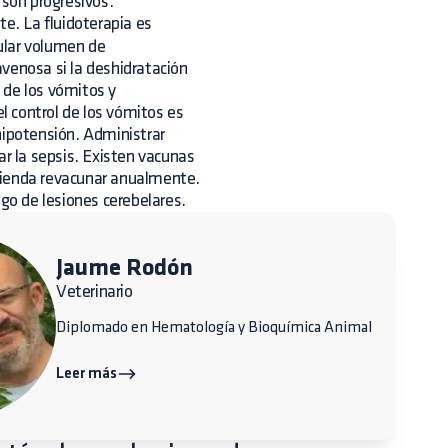
son progresivos.
te. La fluidoterapia es
ular volumen de
venosa si la deshidratación
e de los vómitos y
el control de los vómitos es
hipotensión. Administrar
ar la sepsis. Existen vacunas
mienda revacunar anualmente.
o de lesiones cerebelares.
Jaume Rodón
Veterinario
Diplomado en Hematología y Bioquímica Animal
Leer más