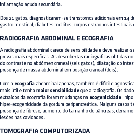
inflamação aguda secundária.
Dos 21 gatos, diagnosticaram-se transtornos adicionais em 14 d
gastrointestinal, diabetes mellitus, corpos estranhos intestinais 
RADIOGRAFIA ABDOMINAL E ECOGRAFIA
A radiografia abdominal carece de sensibilidade e deve realizar
provas mais específicas. As descobertas radiográficas obtidas n
do contraste no abdómen craneal (seis gatos), dilatação do intes
presença de massa abdominal em posição craneal (dois).
Com a
ecografia
abdominal apenas, também é difícil diagnostica
mais útil e tenha
maior sensibilidade
que a radiografia. Os dad
extraídos da ecografia foram mudanças na
ecogenicidade
: hipo
hiper-ecogenicidade da gordura peripancreática. Nalguns casos
presença de fibrose, aumento do tamanho do pâncreas, derrame a
lesões nas cavidades.
TOMOGRAFIA COMPUTORIZADA