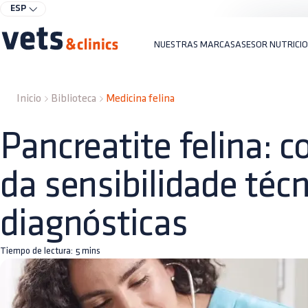
ESP
NUESTRAS MARCAS
ASESOR NUTRICI
Inicio
Biblioteca
Medicina felina
Pancreatite felina: 
da sensibilidade téc
diagnósticas
Tiempo de lectura:
5
mins