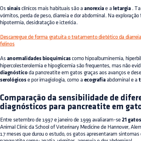
Os
sinais
clínicos mais habituais são a
anorexia
e a
letargia
. T
vómitos, perda de peso, diarreia e dor abdominal. Na exploração 
hipotermia, desidratação e icterícia.
Descarregue de forma gratuita o tratamento dietético da diarrei
felinos
As
anormalidades bioquímicas
como hipoalbuminemia, hiperbil
hipercolesterolemia e hipoglicemia são frequentes, mas não ev
diagnóstico
da pancreatite em gatos graças aos avanços e de
serológicos
e por imagiologia, como a
ecografia
abdominal e a
Comparação da sensibilidade de dife
diagnósticos para pancreatite em gat
Entre setembro de 1997 e janeiro de 1999 avaliaram-se
21 gato
Animal Clinic da School of Veterinary Medicine de Hannover, Ale
17 meses que durou o estudo, os gatos apresentaram sintomas
pancreatite como: apatia, vómitos, anorexia e dor abdominal.