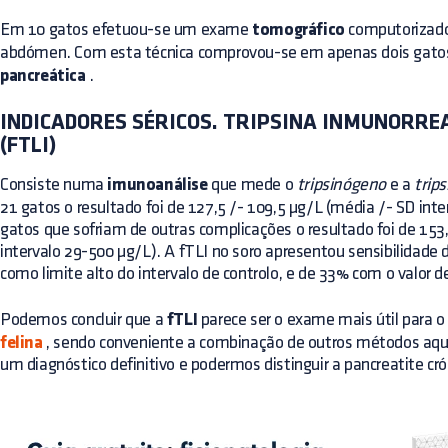
Em 10 gatos efetuou-se um exame
tomográfico
computorizado
abdómen. Com esta técnica comprovou-se em apenas dois gatos
pancreática
.
INDICADORES SÉRICOS. TRIPSINA INMUNORREA
(FTLI)
Consiste numa
imunoanálise
que mede o
tripsinógeno
e a
trips
21 gatos o resultado foi de 127,5 /- 109,5 µg/L (média /- SD int
gatos que sofriam de outras complicações o resultado foi de 153
intervalo 29-500 µg/L). A fTLI no soro apresentou sensibilidade
como limite alto do intervalo de controlo, e de 33% com o valor d
Podemos concluir que a
fTLI
parece ser o exame mais útil para 
felina
, sendo conveniente a combinação de outros métodos aqu
um diagnóstico definitivo e podermos distinguir a pancreatite cr