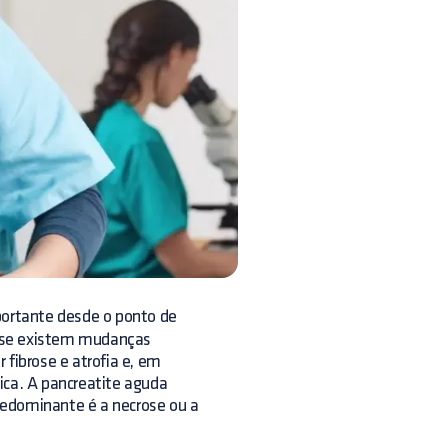
rtante desde o ponto de
de se existem mudanças
 fibrose e atrofia e, em
ica. A pancreatite aguda
redominante é a necrose ou a