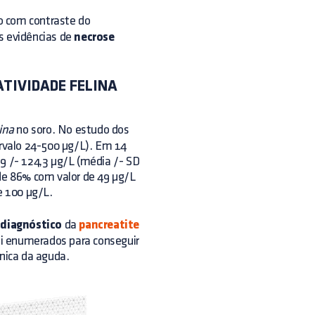
 com contraste do
 evidências de
necrose
TIVIDADE FELINA
ina
no soro. No estudo dos
ervalo 24-500 µg/L). Em 14
,9 /- 124,3 µg/L (média /- SD
 de 86% com valor de 49 µg/L
e 100 µg/L.
o
diagnóstico
da
pancreatite
i enumerados para conseguir
ónica da aguda.