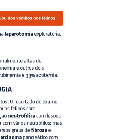
na
laparotomia
exploratória.
rmalmente altas de
anemia e outros dois
rrubinemia e 33% azotemia.
OGIA
atos. O resultado do exame
ar os felinos com
ação
neutrofílica
com lesões
a
com vários neutrófilos; mas
ersos graus de
fibrose
e
arcinoma
pancreático com