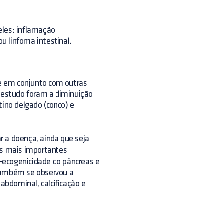
eles: inflamação
ou linfoma intestinal.
-se em conjunto com outras
o estudo foram a diminuição
tino delgado (conco) e
r a doença, ainda que seja
os mais importantes
-ecogenicidade do pâncreas e
 também se observou a
bdominal, calcificação e