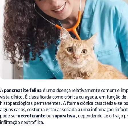
A
pancreatite felina
é uma doença relativamente comum e impo
vista clínico. É classificada como crónica ou aguda, em função 
histopatológicas permanentes. A forma crónica caracteriza-se por
alguns casos, costuma estar associada a uma inflamação linfocít
pode ser
necrotizante
ou
supurativa
, dependendo se o traço p
infiltração neutrofílica.