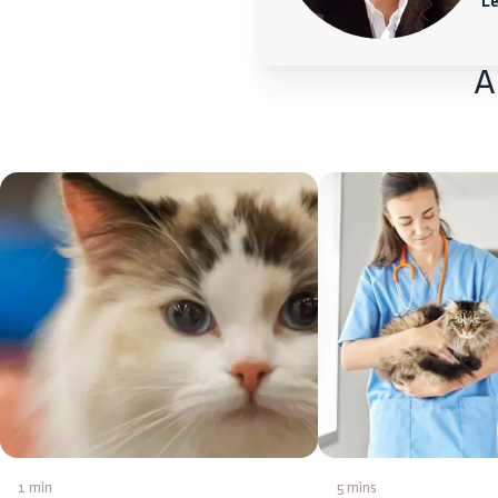
L
A
1 min
5 mins