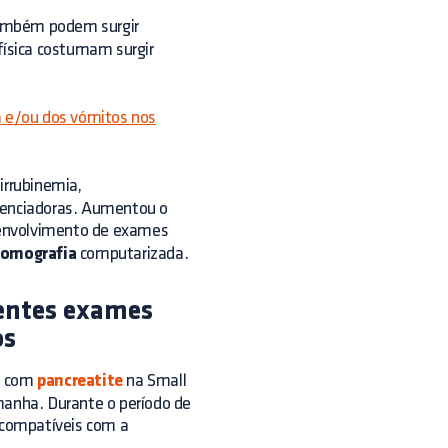
ambém podem surgir
física costumam surgir
a e/ou dos vómitos nos
irrubinemia,
idenciadoras. Aumentou o
senvolvimento de exames
tomografia
computarizada.
rentes exames
os
s
com
pancreatite
na Small
manha. Durante o período de
 compatíveis com a