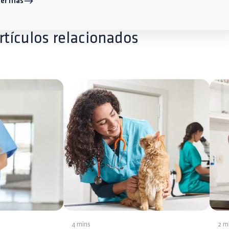
eer más
rtículos relacionados
4 mins
2 m