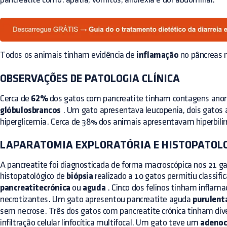
Todos os animais tinham evidência de
inflamação
no pâncreas 
OBSERVAÇÕES DE PATOLOGIA CLÍNICA
Cerca de
62%
dos gatos com pancreatite tinham contagens ano
glóbulosbrancos
. Um gato apresentava leucopenia, dois gatos 
hiperglicemia. Cerca de 38% dos animais apresentavam hiperbili
LAPARATOMIA EXPLORATÓRIA E HISTOPATOL
A pancreatite foi diagnosticada de forma macroscópica nos 21 g
histopatológico de
biópsia
realizado a 10 gatos permitiu classific
pancreatitecrónica
ou
aguda
. Cinco dos felinos tinham inflam
necrotizantes. Um gato apresentou pancreatite aguda
purulent
sem necrose. Três dos gatos com pancreatite crónica tinham div
infiltração celular linfocítica multifocal. Um gato teve um
adenoc