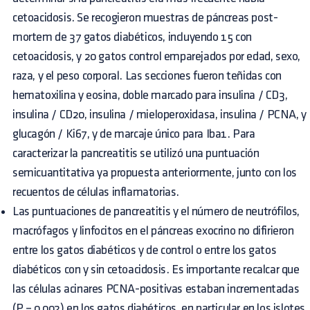
cetoacidosis. Se recogieron muestras de páncreas post-
mortem de 37 gatos diabéticos, incluyendo 15 con
cetoacidosis, y 20 gatos control emparejados por edad, sexo,
raza, y el peso corporal. Las secciones fueron teñidas con
hematoxilina y eosina, doble marcado para insulina / CD3,
insulina / CD20, insulina / mieloperoxidasa, insulina / PCNA, y
glucagón / Ki67, y de marcaje único para Iba1. Para
caracterizar la pancreatitis se utilizó una puntuación
semicuantitativa ya propuesta anteriormente, junto con los
recuentos de células inflamatorias.
Las puntuaciones de pancreatitis y el número de neutrófilos,
macrófagos y linfocitos en el páncreas exocrino no difirieron
entre los gatos diabéticos y de control o entre los gatos
diabéticos con y sin cetoacidosis. Es importante recalcar que
las células acinares PCNA-positivas estaban incrementadas
(P = 0,002) en los gatos diabéticos, en particular en los islotes