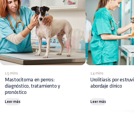
15 mins
14 mins
Mastocitoma en perros:
Urolitiasis por estruv
diagnóstico, tratamiento y
abordaje clínico
pronóstico
Leer más
Leer más