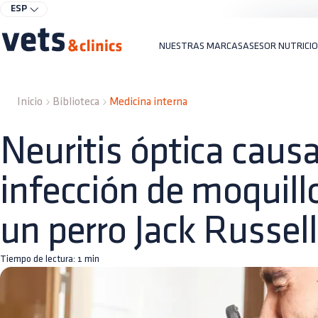
ESP
NUESTRAS MARCAS
ASESOR NUTRICI
Inicio
Biblioteca
Medicina interna
Neuritis óptica caus
infección de moquill
un perro Jack Russell 
Tiempo de lectura:
1
min