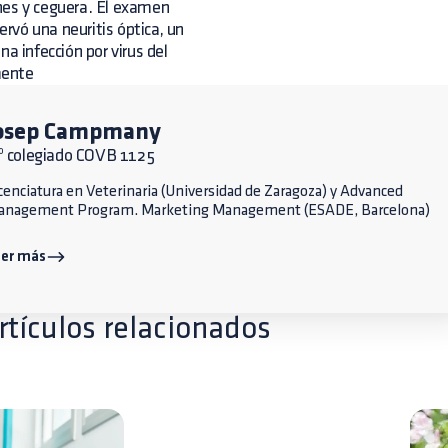
nes y ceguera. El examen
rvó una neuritis óptica, un
a infección por virus del
mente
osep Campmany
º colegiado COVB 1125
cenciatura en Veterinaria (Universidad de Zaragoza) y Advanced
anagement Program. Marketing Management (ESADE, Barcelona)
eer más
rtículos relacionados