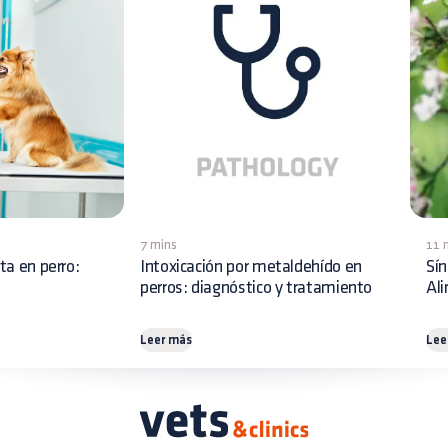
7 mins
11 
ita en perro:
Intoxicación por metaldehído en
Sín
perros: diagnóstico y tratamiento
Al
Leer más
Lee