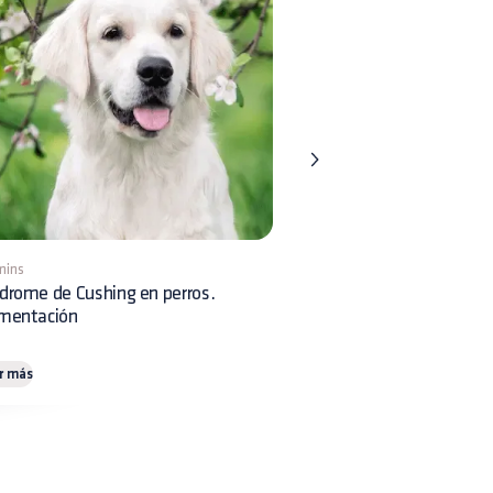
mins
8 mins
drome de Cushing en perros.
Displasia Renal en perros:
imentación
reconocimiento clínico y 
r más
Leer más