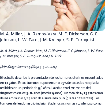
M. A. Miller, J. A. Ramos-Vara, M. F. Dickerson, G. C.
Johnson, L. W. Pace, J. M. Kreeger, S. E. Turnquist,
M. A. Miller, J. A. Ramos-Vara, M. F. Dickerson, G. C. Johnson, L. W. Pace,
J. M. Kreeger, S. E. Turnquist, and J. R. Turk.
J.Vet.Diagn.Invest 15 (6):515-522, 2003.
El estudio describe la presentación de los tumores uterinos encontrados
en 13 gatos. Estos tumores suponen un 0,29% de todas las neoplasia
recibidas en un periodo de 9,6 años. La edad en el momento del
diagnóstico era de 3-16 años (media:9 años). Un total de 6/13 gatos eran
de raza común y 7/13 eran de alguna raza pura (5 razas diferentes). Los
tumores del endometrio incluían 8 adenocarcinomas y 1 adenosarcoma.