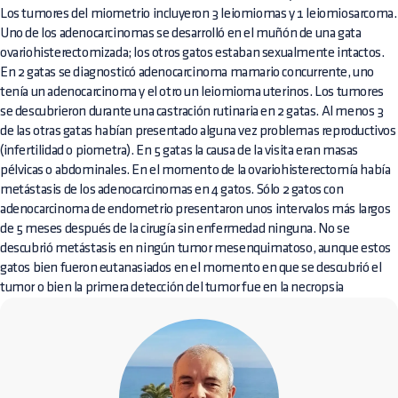
Los tumores del miometrio incluyeron 3 leiomiomas y 1 leiomiosarcoma.
Uno de los adenocarcinomas se desarrolló en el muñón de una gata
ovariohisterectomizada; los otros gatos estaban sexualmente intactos.
En 2 gatas se diagnosticó adenocarcinoma mamario concurrente, uno
tenía un adenocarcinoma y el otro un leiomioma uterinos. Los tumores
se descubrieron durante una castración rutinaria en 2 gatas. Al menos 3
de las otras gatas habían presentado alguna vez problemas reproductivos
(infertilidad o piometra). En 5 gatas la causa de la visita eran masas
pélvicas o abdominales. En el momento de la ovariohisterectomía había
metástasis de los adenocarcinomas en 4 gatos. Sólo 2 gatos con
adenocarcinoma de endometrio presentaron unos intervalos más largos
de 5 meses después de la cirugía sin enfermedad ninguna. No se
descubrió metástasis en ningún tumor mesenquimatoso, aunque estos
gatos bien fueron eutanasiados en el momento en que se descubrió el
tumor o bien la primera detección del tumor fue en la necropsia