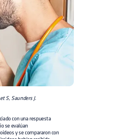
t S, Saunders J.
ociado con una respuesta
dio se evalúan
iroideos y se compararon con