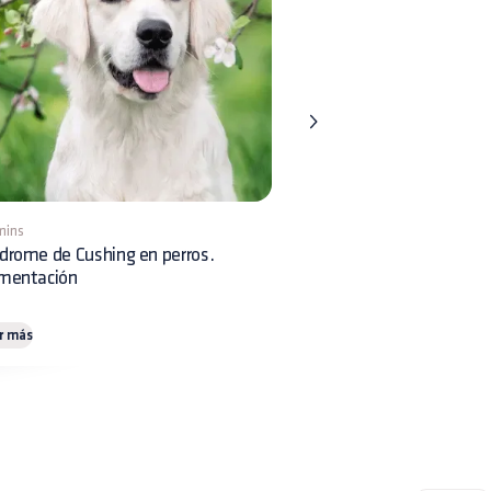
mins
8 mins
drome de Cushing en perros.
Displasia Renal en perros:
imentación
reconocimiento clínico y 
r más
Leer más