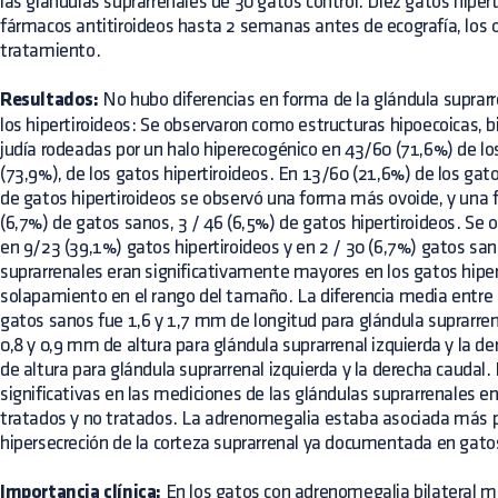
las glándulas suprarrenales de 30 gatos control. Diez gatos hipert
fármacos antitiroideos hasta 2 semanas antes de ecografía, los o
tratamiento.
Resultados:
No hubo diferencias en forma de la glándula suprarr
los hipertiroideos: Se observaron como estructuras hipoecoicas, 
judía rodeadas por un halo hiperecogénico en 43/60 (71,6%) de l
(73,9%), de los gatos hipertiroideos. En 13/60 (21,6%) de los gat
de gatos hipertiroideos se observó una forma más ovoide, y una
(6,7%) de gatos sanos, 3 / 46 (6,5%) de gatos hipertiroideos. Se 
en 9/23 (39,1%) gatos hipertiroideos y en 2 / 30 (6,7%) gatos sa
suprarrenales eran significativamente mayores en los gatos hipe
solapamiento en el rango del tamaño. La diferencia media entre l
gatos sanos fue 1,6 y 1,7 mm de longitud para glándula suprarrena
0,8 y 0,9 mm de altura para glándula suprarrenal izquierda y la de
de altura para glándula suprarrenal izquierda y la derecha caudal.
significativas en las mediciones de las glándulas suprarrenales en
tratados y no tratados. La adrenomegalia estaba asociada más 
hipersecreción de la corteza suprarrenal ya documentada en gatos
Importancia clínica:
En los gatos con adrenomegalia bilateral m