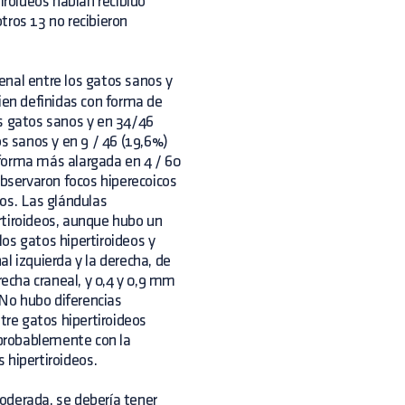
iroideos habían recibido
tros 13 no recibieron
enal entre los gatos sanos y
bien definidas con forma de
os gatos sanos y en 34/46
os sanos y en 9 / 46 (19,6%)
 forma más alargada en 4 / 60
observaron focos hiperecoicos
nos. Las glándulas
rtiroideos, aunque hubo un
os gatos hipertiroideos y
l izquierda y la derecha, de
recha craneal, y 0,4 y 0,9 mm
 No hubo diferencias
tre gatos hipertiroideos
probablemente con la
 hipertiroideos.
oderada, se debería tener