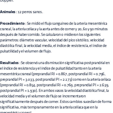
Doppler.
Animales
: 12 perros sanos.
Procedimiento
: Se midió el flujo sanguíneo de la arteria mesentérica
craneal, la arteria celíaca y la aorta antes de comer y 20, 60 y 90 minutos
después de haber comido. Se calcularon o midieron los siguientes
parámetros: diámetro vascular, velocidad del pico sistólico, velocidad
diastólica final, la velocidad media, el índice de resistencia, el índice de
pulsatilidad y el volumen de flujo.
Resultados
: Se observó una disminución significativa postprandrial en
el índice de resistencia y el índice de pulsatilidad tanto en la arteria
mesentérica craneal (preprandial RI = 0.867, postprandial RI = 0.796,
preprandial PI = 3.033, postprandial PI = 2.173) como en la arteria celíaca
(preprandial RI = 0.854, postprandial RI = 0.769, preprandial PI = 2.639,
postprandial PI = 1.930). En ambos vasos la velocidad diastólica final, la
velocidad media y el volumen de flujo se incrementaron
significativamente después de comer. Estos cambios sucedían de forma
significativa, más tempranamente en la arteria celíaca que en la
mesentérica craneal.