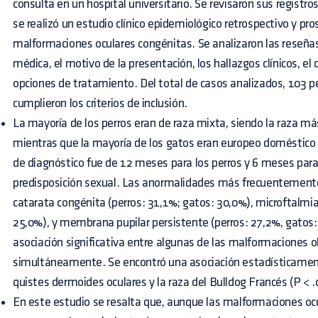
consulta en un hospital universitario. Se revisaron sus registr
se realizó un estudio clínico epidemiológico retrospectivo y pr
malformaciones oculares congénitas. Se analizaron las reseñas 
médica, el motivo de la presentación, los hallazgos clínicos, el d
opciones de tratamiento. Del total de casos analizados, 103 pe
cumplieron los criterios de inclusión.
La mayoría de los perros eran de raza mixta, siendo la raza m
mientras que la mayoría de los gatos eran europeo doméstico 
de diagnóstico fue de 12 meses para los perros y 6 meses para
predisposición sexual. Las anormalidades más frecuentemente
catarata congénita (perros: 31,1%; gatos: 30,0%), microftalmia
25,0%), y membrana pupilar persistente (perros: 27,2%, gatos: 
asociación significativa entre algunas de las malformaciones 
simultáneamente. Se encontró una asociación estadísticamente
quistes dermoides oculares y la raza del Bulldog Francés (P < .
En este estudio se resalta que, aunque las malformaciones oc