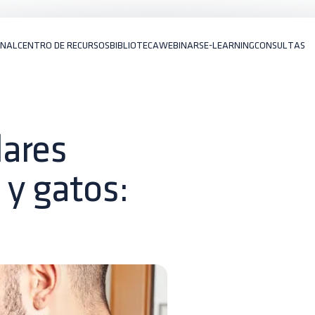
ONAL
CENTRO DE RECURSOS
BIBLIOTECA
WEBINARS
E-LEARNING
CONSULTAS
lares
 y gatos: