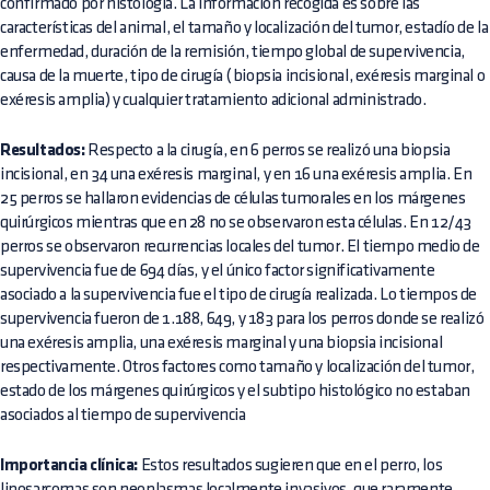
confirmado por histología. La información recogida es sobre las
características del animal, el tamaño y localización del tumor, estadío de la
enfermedad, duración de la remisión, tiempo global de supervivencia,
causa de la muerte, tipo de cirugía ( biopsia incisional, exéresis marginal o
exéresis amplia) y cualquier tratamiento adicional administrado.
Resultados:
Respecto a la cirugía, en 6 perros se realizó una biopsia
incisional, en 34 una exéresis marginal, y en 16 una exéresis amplia. En
25 perros se hallaron evidencias de células tumorales en los márgenes
quirúrgicos mientras que en 28 no se observaron esta células. En 12/43
perros se observaron recurrencias locales del tumor. El tiempo medio de
supervivencia fue de 694 días, y el único factor significativamente
asociado a la supervivencia fue el tipo de cirugía realizada. Lo tiempos de
supervivencia fueron de 1.188, 649, y 183 para los perros donde se realizó
una exéresis amplia, una exéresis marginal y una biopsia incisional
respectivamente. Otros factores como tamaño y localización del tumor,
estado de los márgenes quirúrgicos y el subtipo histológico no estaban
asociados al tiempo de supervivencia
Importancia clínica:
Estos resultados sugieren que en el perro, los
liposarcomas son neoplasmas localmente invasivos, que raramente