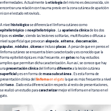
enfermedades. Actualmente la
etiología
del mismo es desconocida, sin
encontrar una relación con trauma previo en la zona cutánea de aparición
ni con el estado retroviral1.
A nivel
histológico
se diferencia el linfoma cutáneo como
epiteliotrópico
o
noepiteliotrópico
. La
apariencia clínica
de los dos
tipos es
similar
, siendo las lesiones solitarias, multifocales o difusas a
nivel superficial que provocan
alopecia
,
eritema
,
descamación
,
pápulas
,
nódulos
,
úlceras
e incluso
placas
. A pesar de que en perros el
linfoma cutáneo se encuentra bien caracterizado y es conocido que la
forma epiteliotrópica es más frecuente, en
gatos
no hay estudios
amplios que permitan dicha caracterización. Aun así, se conoce que hay
una
presentación clínica
del linfoma
diferente
a la lesión cutánea
superficial
y es en forma de
masa subcutánea
. Es esta forma de
presentación clínica del
linfoma
en el gato
la que es más frecuente a nive
del
tarso
. Dado esta diferenciación respecto al resto de presentaciones,
se realizó un estudio para
caracterizar
mejor el linfoma en el tarso en el
gato.