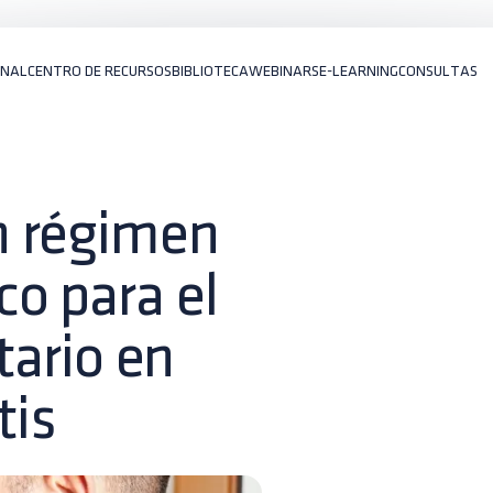
ONAL
CENTRO DE RECURSOS
BIBLIOTECA
WEBINARS
E-LEARNING
CONSULTAS
n régimen
o para el
ctario en
tis