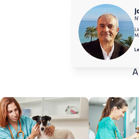
J
N
Li
M
L
A