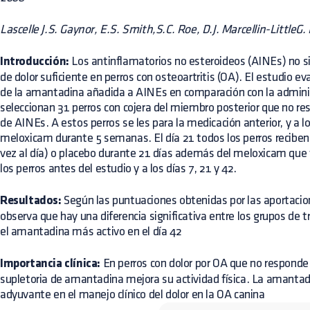
Lascelle J.S. Gaynor, E.S. Smith,S.C. Roe, D.J. Marcellin-LittleG. 
Introducción:
Los antinflamatorios no esteroideos (AINEs) no si
de dolor suficiente en perros con osteoartritis (OA). El estudio eva
de la amantadina añadida a AINEs en comparación con la admini
seleccionan 31 perros con cojera del miembro posterior que no re
de AINEs. A estos perros se les para la medicación anterior, y a lo
meloxicam durante 5 semanas. El día 21 todos los perros recib
vez al día) o placebo durante 21 días además del meloxicam que
los perros antes del estudio y a los días 7, 21 y 42.
Resultados:
Según las puntuaciones obtenidas por las aportacion
observa que hay una diferencia significativa entre los grupos de 
el amantadina más activo en el día 42
Importancia clínica:
En perros con dolor por OA que no responde
supletoria de amantadina mejora su actividad física. La amantad
adyuvante en el manejo clínico del dolor en la OA canina