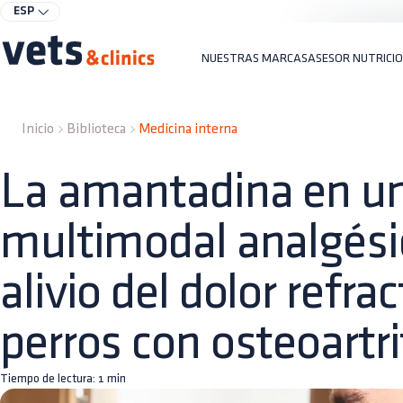
ESP
NUESTRAS MARCAS
ASESOR NUTRICI
Inicio
Biblioteca
Medicina interna
La amantadina en u
multimodal analgésic
alivio del dolor refra
perros con osteoartri
Tiempo de lectura:
1
min