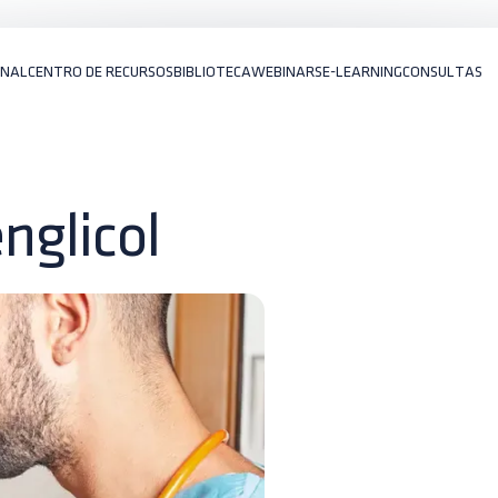
ONAL
CENTRO DE RECURSOS
BIBLIOTECA
WEBINARS
E-LEARNING
CONSULTAS
englicol