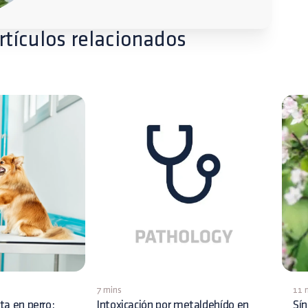
rtículos relacionados
7 mins
11 
ita en perro:
Intoxicación por metaldehído en
Sín