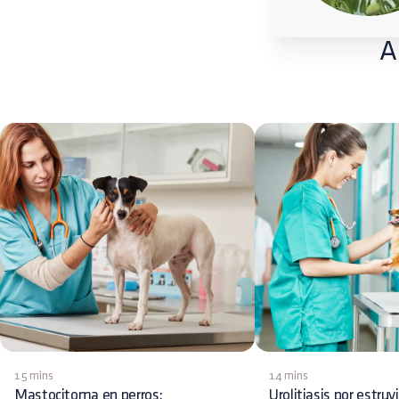
A
15 mins
14 mins
Mastocitoma en perros:
Urolitiasis por estruv