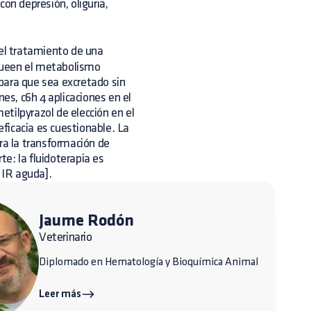
on depresión, oliguria,
 el tratamiento de una
queen el metabolismo
 para que sea excretado sin
nes, c6h 4 aplicaciones en el
metilpyrazol de elección en el
eficacia es cuestionable. La
ra la transformación de
e: la fluidoterapia es
 IR aguda].
Jaume Rodón
Veterinario
Diplomado en Hematología y Bioquímica Animal
Leer más