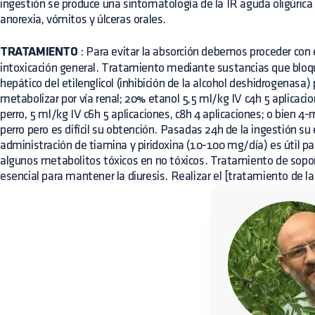
ingestión se produce una sintomatología de la IR aguda oligúrica c
anorexia, vómitos y úlceras orales.
TRATAMIENTO
: Para evitar la absorción debemos proceder con
intoxicación general. Tratamiento mediante sustancias que blo
hepático del etilenglicol (inhibición de la alcohol deshidrogenasa)
metabolizar por vía renal; 20% etanol 5,5 ml/kg IV c4h 5 aplicacio
perro, 5 ml/kg IV c6h 5 aplicaciones, c8h 4 aplicaciones; o bien 4-
perro pero es difícil su obtención. Pasadas 24h de la ingestión su 
administración de tiamina y piridoxina (10-100 mg/día) es útil pa
algunos metabolitos tóxicos en no tóxicos. Tratamiento de soport
esencial para mantener la diuresis. Realizar el [tratamiento de la