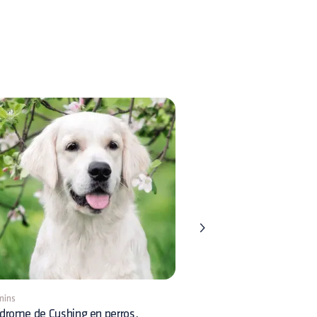
mins
8 mins
drome de Cushing en perros.
Displasia Renal en perros: