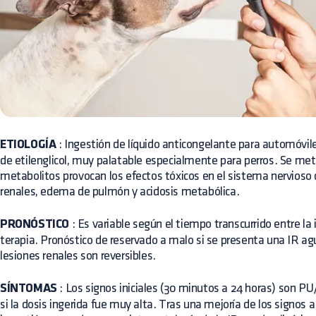
ETIOLOGÍA
: Ingestión de líquido anticongelante para automóv
de etilenglicol, muy palatable especialmente para perros. Se met
metabolitos provocan los efectos tóxicos en el sistema nervioso c
renales, edema de pulmón y acidosis metabólica.
PRONÓSTICO
: Es variable según el tiempo transcurrido entre la i
terapia. Pronóstico de reservado a malo si se presenta una IR ag
lesiones renales son reversibles.
SÍNTOMAS
: Los signos iniciales (30 minutos a 24 horas) son P
si la dosis ingerida fue muy alta. Tras una mejoría de los signos a