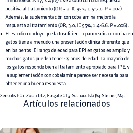
immunoreactivity) < 4 μg/L se asoció con una respuesta
positiva al tratamiento (OR 3.2, IC 95%, 1.5-7.0; P =.004).
Además, la suplementación con cobalamina mejoró la
respuesta al tratamiento (OR, 3.0, IC 95%, 1.4-6.6; P =.006).
El estudio concluye que la Insuficiencia pancreática exocrina en
gatos tiene a menudo una presentación clínica diferente que
en los perros. El rango de edad para EPI en gatos es amplio y
muchos gatos pueden tener ≤5 años de edad. La mayoría de
los gatos responde bien al tratamiento apropiado para IPE, y
la suplementación con cobalamina parece ser necesaria para
obtener una buena respuesta
Xenoulis PG1, Zoran DL2, Fosgate GT3, Suchodolski JS4, Steiner JM4.
Artículos relacionados