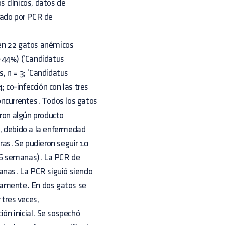
 clínicos, datos de
rmado por PCR de
 en 22 gatos anémicos
-44%) ('Candidatus
 n = 3; 'Candidatus
; co-infección con las tres
oncurrentes. Todos los gatos
eron algún producto
, debido a la enfermedad
ras. Se pudieron seguir 10
26 semanas). La PCR de
nas. La PCR siguió siendo
vamente. En dos gatos se
 tres veces,
ón inicial. Se sospechó