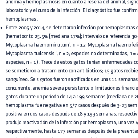
anemia y hemoplasmosis en cuanto a reseña del animal, signos
laboratorio y el curso de la infección. El diagnóstico fue confi
hemoplasmas.
Entre 2005 y 2014, se detectaron infección por hemoplasmas
(hematocrito 25.5% [mediana 17%]; intervalo de referencia 30
Mycoplasma haemominutum', n = 12; Mycoplasma haemofelis,
Mycoplasma turicensis ', n = 2; especies no determinadas, n = 4
especies, n = 1). Trece de estos gatos tenían enfermedades c
se sometieron a tratamiento con antibióticos; 15 gatos recibi
sanguíneo. Seis gatos fueron sacrificados en unas 11 semanas
concurrente, anemia severa persistente o limitaciones financie
gatos durante un período de 14 a 199 semanas (mediana de 
hemoplasma fue negativa en 5/7 casos después de 3-23 sema
positiva en dos casos después de 18 y 199 semanas, respecti
produjo reactivación de la infección por hemoplasma, una vez y
respectivamente, hasta 177 semanas después de la presentaci