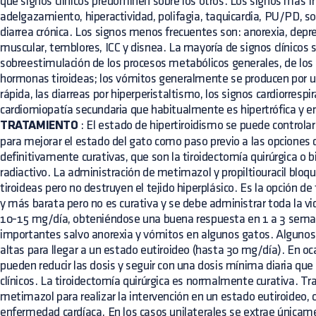
qué signos clínicos predominen sobre los otros. Los signos más 
adelgazamiento, hiperactividad, polifagia, taquicardia, PU/PD, so
diarrea crónica. Los signos menos frecuentes son: anorexia, depre
muscular, temblores, ICC y disnea. La mayoría de signos clínicos 
sobreestimulación de los procesos metabólicos generales, de los
hormonas tiroideas; los vómitos generalmente se producen por 
rápida, las diarreas por hiperperistaltismo, los signos cardiorrespi
cardiomiopatía secundaria que habitualmente es hipertrófica y e
TRATAMIENTO
: El estado de hipertiroidismo se puede controlar
para mejorar el estado del gato como paso previo a las opciones
definitivamente curativas, que son la tiroidectomía quirúrgica o 
radiactivo. La administración de metimazol y propiltiouracil bloq
tiroideas pero no destruyen el tejido hiperplásico. Es la opción 
y más barata pero no es curativa y se debe administrar toda la v
10-15 mg/día, obteniéndose una buena respuesta en 1 a 3 sema
importantes salvo anorexia y vómitos en algunos gatos. Algunos
altas para llegar a un estado eutiroideo (hasta 30 mg/día). En oc
pueden reducir las dosis y seguir con una dosis mínima diaria qu
clínicos. La tiroidectomía quirúrgica es normalmente curativa. T
metimazol para realizar la intervención en un estado eutiroideo, 
enfermedad cardíaca. En los casos unilaterales se extrae únicame