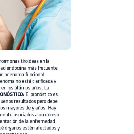
hormonas tiroideas en la
edad endocrina más frecuente
 un adenoma funcional
adenoma no está clarificada y
en los últimos años. La
ONÓSTICO:
El pronóstico es
buenos resultados pero debe
os mayores de 5 años. Hay
lmente asociados a un exceso
esentación de la enfermedad
qué órganos estén afectados y