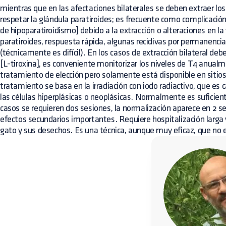
mientras que en las afectaciones bilaterales se deben extraer los
respetar la glándula paratiroides; es frecuente como complicación
de hipoparatiroidismo] debido a la extracción o alteraciones en la
paratiroides, respuesta rápida, algunas recidivas por permanencia 
(técnicamente es difícil). En los casos de extracción bilateral deb
[L-tiroxina], es conveniente monitorizar los niveles de T4 anualme
tratamiento de elección pero solamente está disponible en sitios
tratamiento se basa en la irradiación con iodo radiactivo, que e
las células hiperplásicas o neoplásicas. Normalmente es suficien
casos se requieren dos sesiones, la normalización aparece en 2 
efectos secundarios importantes. Requiere hospitalización larga 
gato y sus desechos. Es una técnica, aunque muy eficaz, que no 