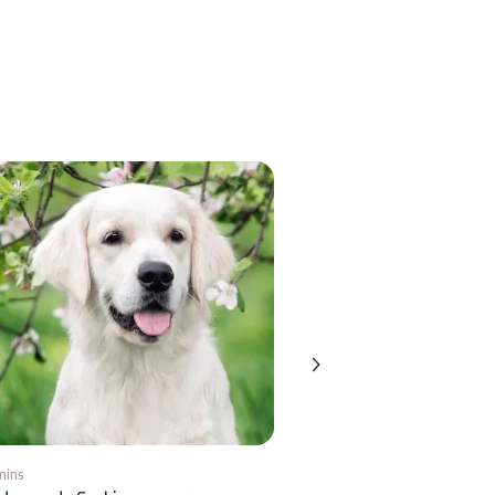
mins
8 mins