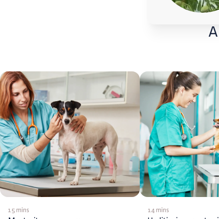
A
15 mins
14 mins