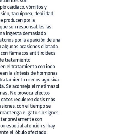
frecuentes son
plo cardíaco, vómitos y
sión, taquipnea, debilidad
se producen por la
 que son responsables las
una ingesta demasiado
ratorios por la aparición de una
n algunas ocasiones dilatada.
 con fármacos antitiroideos
 de tratamiento
bien el tratamiento con iodo
uean la síntesis de hormonas
de tratamiento menos agresiva
ida. Se aconseja el metimazol
nas. No provoca efectos
 gatos requieren dosis más
asiones, con el tiempo se
e mantenga el gato sin signos
ratar previamente con
con especial atención si hay
nte el lóbulo afectado,