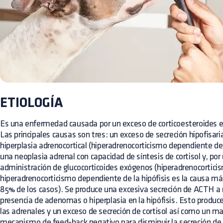
ETIOLOGÍA
Es una enfermedad causada por un exceso de corticoesteroides en
Las principales causas son tres: un exceso de secreción hipofisa
hiperplasia adrenocortical (hiperadrenocorticismo dependiente de h
una neoplasia adrenal con capacidad de síntesis de cortisol y, por 
administración de glucocorticoides exógenos (hiperadrenocorticis
hiperadrenocorticismo dependiente de la hipófisis es la causa más
85% de los casos). Se produce una excesiva secreción de ACTH a ni
presencia de adenomas o hiperplasia en la hipófisis. Esto produce
las adrenales y un exceso de secreción de cortisol así como un m
mecanismo de feed-back negativo para disminuir la secreción de