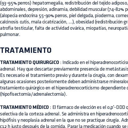
(93-95% perros) hepatomegalia, redistribución del tejido adiposo
abdominales, depresión, adinamia, debilidad muscular (74-82% pe
(alopecia endocrina 55-90% perros, piel delgada, pioderma, com
calcinosis cutis, mala cicatrización, ...), obesidad (redistribución 
atrofia testicular, falta de actividad ovárica, miopatías, neurop
pulmonar.
TRATAMIENTO
TRATAMIENTO QUIRURGICO
: Indicado en el hiperadrenocortic
adrenal. Hay que descartar previamente presencia de metástasi
Es necesario el tratamiento previo y durante la cirugía, con dex
algunas ocasiones posteriomente deben administrarse mineraloco
tratamiento quirúrgico en el hiperadrenocorticismo dependiente d
(hipofisectomía/adrenalectomía).
TRATAMIENTO MÉDICO
: El fármaco de elección es el o,p'-DDD
selectiva de la corteza adrenal. Se administra en hiperadrenocor
hipófisis y neoplasia adrenal en la que no se practique cirugía. 
c12 h justo después de la comida. Parar la medicación cuando se r