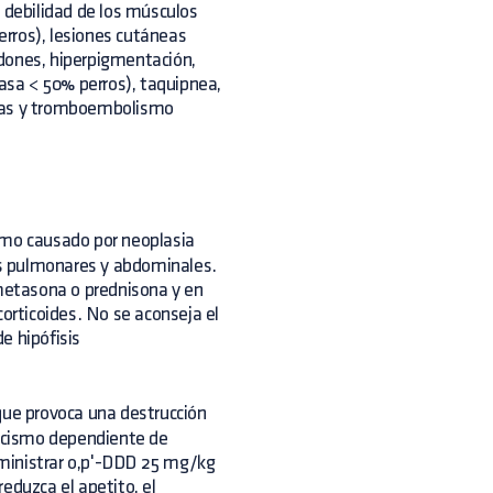
, debilidad de los músculos
rros), lesiones cutáneas
edones, hiperpigmentación,
grasa < 50% perros), taquipnea,
atías y tromboembolismo
ismo causado por neoplasia
s pulmonares y abdominales.
ametasona o prednisona y en
rticoides. No se aconseja el
e hipófisis
 que provoca una destrucción
ticismo dependiente de
Administrar o,p'-DDD 25 mg/kg
eduzca el apetito, el