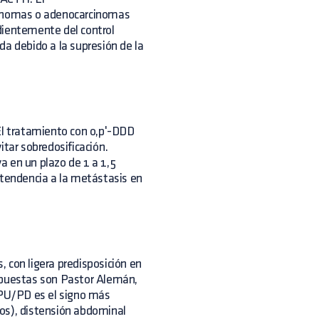
adenomas o adenocarcinomas
dientemente del control
da debido a la supresión de la
El tratamiento con o,p'-DDD
itar sobredosificación.
a en un plazo de 1 a 1,5
 tendencia a la metástasis en
 con ligera predisposición en
ispuestas son Pastor Alemán,
a PU/PD es el signo más
os), distensión abdominal