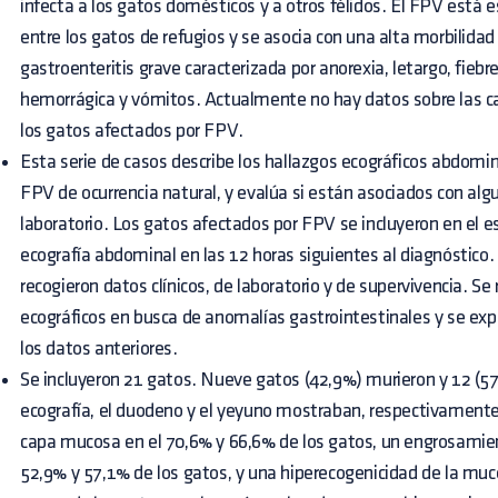
infecta a los gatos domésticos y a otros félidos. El FPV está
entre los gatos de refugios y se asocia con una alta morbilida
gastroenteritis grave caracterizada por anorexia, letargo, fiebre
hemorrágica y vómitos. Actualmente no hay datos sobre las car
los gatos afectados por FPV.
Esta serie de casos describe los hallazgos ecográficos abdomin
FPV de ocurrencia natural, y evalúa si están asociados con algu
laboratorio. Los gatos afectados por FPV se incluyeron en el es
ecografía abdominal en las 12 horas siguientes al diagnóstico. D
recogieron datos clínicos, de laboratorio y de supervivencia. S
ecográficos en busca de anomalías gastrointestinales y se exp
los datos anteriores.
Se incluyeron 21 gatos. Nueve gatos (42,9%) murieron y 12 (57
ecografía, el duodeno y el yeyuno mostraban, respectivament
capa mucosa en el 70,6% y 66,6% de los gatos, un engrosamien
52,9% y 57,1% de los gatos, y una hiperecogenicidad de la muco