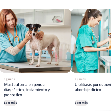
15 mins
14 mins
Mastocitoma en perros:
Urolitiasis por estruv
diagnóstico, tratamiento y
abordaje clínico
pronóstico
Leer más
Leer más