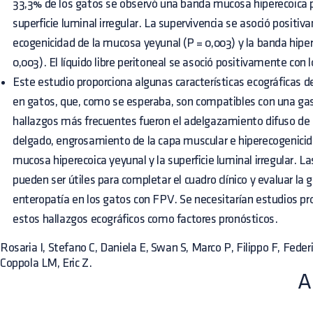
33,3% de los gatos se observó una banda mucosa hiperecoica 
superficie luminal irregular. La supervivencia se asoció posit
ecogenicidad de la mucosa yeyunal (P = 0,003) y la banda hipe
0,003). El líquido libre peritoneal se asoció positivamente con 
Este estudio proporciona algunas características ecográficas d
en gatos, que, como se esperaba, son compatibles con una ga
hallazgos más frecuentes fueron el adelgazamiento difuso de 
delgado, engrosamiento de la capa muscular e hiperecogenicid
mucosa hiperecoica yeyunal y la superficie luminal irregular. La
pueden ser útiles para completar el cuadro clínico y evaluar la 
enteropatía en los gatos con FPV. Se necesitarían estudios pr
estos hallazgos ecográficos como factores pronósticos.
Rosaria I, Stefano C, Daniela E, Swan S, Marco P, Filippo F, Feder
Coppola LM, Eric Z.
A