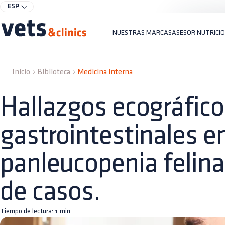
ESP
NUESTRAS MARCAS
ASESOR NUTRICI
Inicio
Biblioteca
Medicina interna
Hallazgos ecográfico
gastrointestinales e
panleucopenia felina
de casos.
Tiempo de lectura:
1
min