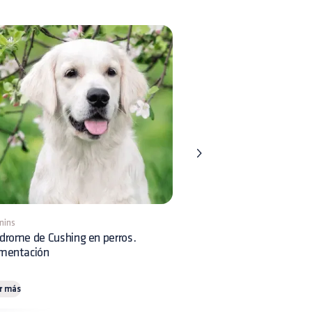
mins
8 mins
drome de Cushing en perros.
Displasia Renal en perros:
imentación
reconocimiento clínico y 
r más
Leer más