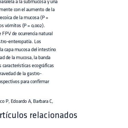
paralela a la submucosa y una
ivamente con el aumento de la
recoica de la mucosa (P =
los vómitos (P = 0,002).
e FPV de ocurrencia natural
stro-enteropatía. Los
la capa mucosa del intestino
ad de la mucosa, la banda
s características ecográficas
gravedad de la gastro-
ospectivos para confirmar
ico P, Edoardo A, Barbara C,
rtículos relacionados