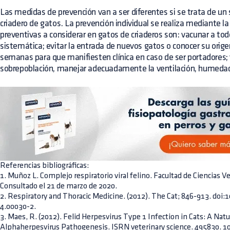
Las medidas de prevención van a ser diferentes si se trata de un 
criadero de gatos. La prevención individual se realiza mediante l
preventivas a considerar en gatos de criaderos son: vacunar a to
sistemática; evitar la entrada de nuevos gatos o conocer su origen
semanas para que manifiesten clínica en caso de ser portadores; 
sobrepoblación, manejar adecuadamente la ventilación, humeda
Referencias bibliográficas:
1. Muñoz L. Complejo respiratorio viral felino. Facultad de Ciencias V
Consultado el 21 de marzo de 2020.
2. Respiratory and Thoracic Medicine. (2012). The Cat; 846-913. do
4.00030-2.
3. Maes, R. (2012). Felid Herpesvirus Type 1 Infection in Cats: A Nat
Alphaherpesvirus Pathogenesis. ISRN veterinary science. 495830. 