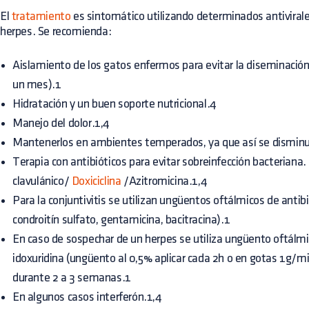
El
tratamiento
es sintomático utilizando determinados antiviral
herpes. Se recomienda:
Aislamiento de los gatos enfermos para evitar la diseminaci
un mes).1
Hidratación y un buen soporte nutricional.4
Manejo del dolor.1,4
Mantenerlos en ambientes temperados, ya que así se disminuye
Terapia con antibióticos para evitar sobreinfección bacteriana.
clavulánico/
Doxiciclina
/Azitromicina.1,4
Para la conjuntivitis se utilizan ungüentos oftálmicos de anti
condroitín sulfato, gentamicina, bacitracina).1
En caso de sospechar de un herpes se utiliza ungüento oftálmic
idoxuridina (ungüento al 0,5% aplicar cada 2h o en gotas 1g/m
durante 2 a 3 semanas.1
En algunos casos interferón.1,4