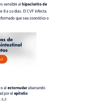
es sensible al
hipoclorito de
 8 a 10 días. El CVF infecta
informado que sea zoonótico o
to al
estornudar
abarcando
d por el
epitelio
.1,2