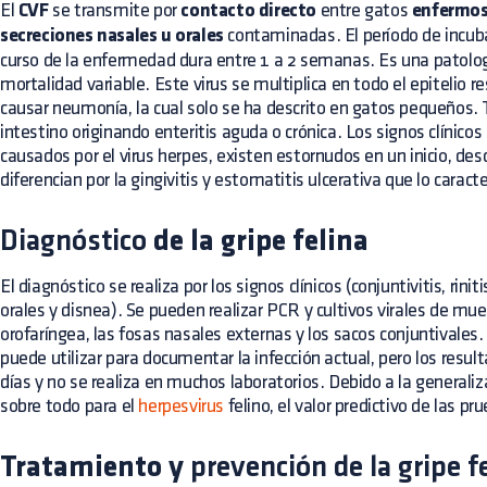
El
CVF
se transmite por
contacto directo
entre gatos
enfermo
secreciones nasales u orales
contaminadas. El período de incuba
curso de la enfermedad dura entre 1 a 2 semanas. Es una patolog
mortalidad variable. Este virus se multiplica en todo el epitelio re
causar neumonía, la cual solo se ha descrito en gatos pequeños. 
intestino originando enteritis aguda o crónica. Los signos clínicos
causados por el virus herpes, existen estornudos en un inicio, des
diferencian por la gingivitis y estomatitis ulcerativa que lo caract
Diagnóstico
de la gripe felina
El diagnóstico se realiza por los signos clínicos (conjuntivitis, rinit
orales y disnea). Se pueden realizar PCR y cultivos virales de 
orofaríngea, las fosas nasales externas y los sacos conjuntivales. 
puede utilizar para documentar la infección actual, pero los resu
días y no se realiza en muchos laboratorios. Debido a la generali
sobre todo para el
herpesvirus
felino, el valor predictivo de las p
Tratamiento y
prevención de la gripe f