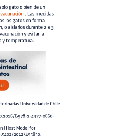
solo gato o bien de un
a
vacunación
. Las medidas
dos los gatos en forma
, o aislarlos durante 2 a 3
vacunación y evitar la
d y temperatura.
eterinarias Universidad de Chile.
i:10.1016/B978-1-4377-0660-
ural Host Model for
10.5402/2012/495830.