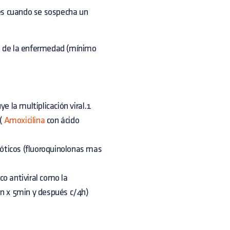
es cuando se sospecha un
ón de la enfermedad (mínimo
 la multiplicación viral.1
 (
Amoxicilina
con ácido
bióticos (fluoroquinolonas mas
o antiviral como la
in x 5min y después c/4h)