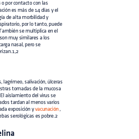
s
o por contacto con las
ción es más de 14 días y el
ía de alta morbilidad y
spiratorio, por lo tanto, puede
También se multiplica en el
 son muy similares a los
carga nasal, pero se
erizan.1,2
is, lagrimeo, salivación, úlceras
muestras tomadas de la mucosa
El aislamiento del virus se
ltados tardan al menos varios
zada exposición y
vacunación
,
ruebas serológicas es pobre.2
elina