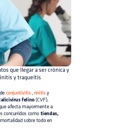
os que llegar a ser crónica y
nitis y traqueítis
 de
conjuntivitis
,
rinitis
y
calicivirus felino
(CVF),
que afecta mayormente a
es concurridos como
tiendas,
a mortalidad sobre todo en