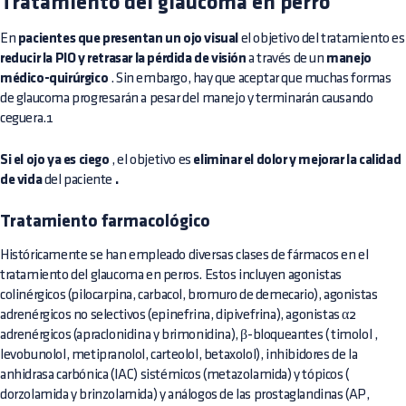
Tratamiento del glaucoma en perro
En
pacientes que presentan un ojo visual
el objetivo del tratamiento es
reducir la PIO y retrasar la pérdida de visión
a través de un
manejo
médico-quirúrgico
. Sin embargo, hay que aceptar que muchas formas
de glaucoma progresarán a pesar del manejo y terminarán causando
ceguera.1
Si el ojo ya es ciego
, el objetivo es
eliminar el dolor y mejorar la calidad
de vida
del paciente
.
Tratamiento farmacológico
Históricamente se han empleado diversas clases de fármacos en el
tratamiento del glaucoma en perros. Estos incluyen agonistas
colinérgicos (pilocarpina, carbacol, bromuro de demecario), agonistas
adrenérgicos no selectivos (epinefrina, dipivefrina), agonistas α2
adrenérgicos (apraclonidina y brimonidina), β-bloqueantes (
timolol
,
levobunolol, metipranolol, carteolol, betaxolol), inhibidores de la
anhidrasa carbónica (IAC) sistémicos (metazolamida) y tópicos (
dorzolamida
y brinzolamida) y análogos de las prostaglandinas (AP,