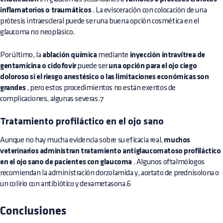
inflamatorios o traumáticos
. La evisceración con colocación de una
prótesis intraescleral puede ser una buena opción cosmética en el
glaucoma no neoplásico.
Por último, la
ablación química
mediante
inyección intravítrea de
gentamicina o cidofovir
puede ser
una opción para el ojo ciego
doloroso si el riesgo anestésico o las limitaciones económicas son
grandes
, pero estos procedimientos no están exentos de
complicaciones, algunas severas.7
Tratamiento profiláctico en el ojo sano
Aunque no hay mucha evidencia sobre su eficacia real,
muchos
veterinarios administran tratamiento antiglaucomatoso profiláctico
en el ojo sano de pacientes con glaucoma
. Algunos oftalmólogos
recomiendan la administración dorzolamida y, acetato de prednisolona o
un colirio con antibiótico y dexametasona.6
Conclusiones