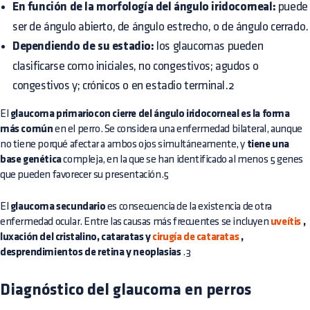
En función de la morfología del ángulo iridocorneal:
puede
ser de ángulo abierto, de ángulo estrecho, o de ángulo cerrado.
Dependiendo de su estadio:
los glaucomas pueden
clasificarse como iniciales, no congestivos; agudos o
congestivos y; crónicos o en estadio terminal.2
El
glaucoma primariocon cierre del ángulo iridocorneal es la forma
más común
en el perro. Se considera una enfermedad bilateral, aunque
no tiene porqué afectar a ambos ojos simultáneamente, y
tiene una
base genética
compleja, en la que se han identificado al menos 5 genes
que pueden favorecer su presentación.5
El
glaucoma secundario
es consecuencia de la existencia de otra
enfermedad ocular. Entre las causas más frecuentes se incluyen
uveítis
,
luxación del cristalino, cataratas y
cirugía de cataratas
,
desprendimientos de retina y neoplasias
.3
Diagnóstico del glaucoma en perros