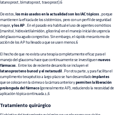
latanoprost, bimatoprost, travoprost).6
De estos,
los más usados en la actualidad son los IAC tópicos
, porque
mantienen la eficacia de los sistémicos, pero con un perfil de seguridad
mayor,
y los AP
. En el pasado era habitual el uso de agentes osmóticos
(manitol, hidroxietilalmidón, glicerina) en el manejo inicial de urgencia
del glaucoma agudo congestivo. Sin embargo, el rápido mecanismo de
acción de los AP ha llevado a que se usen menos.6
El hecho de que no exista una terapia completamente eficaz para el
manejo del glaucoma hace que continuamente se investiguen
nuevos
fármacos
. Entre los de reciente desarrollo se incluyen el
latanoprosteno bunod y el netarsudil
. Por otra parte, y para facilitar el
cumplimento terapéutico a largo plazo se han desarrollado
implantes
que se colocan en la córnea o la cámara anterior y
permiten la liberación
prolongada del fármaco
(generalmente AP), reduciendo la necesidad de
aplicación tópica continuada.1,6
Tratamiento quirúrgico