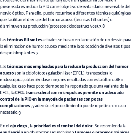
El objetivo del tratamiento quirúrgico en un glaucoma con visión
preservada es reducir la PIO con el objetivo de evitar daño irreversible del
nervio óptico. Para ello, puede recurrirse a diferentes técnicas quirúrgicas
que facilitan el drenaje del humor acuoso (técnicas filtrantes) o
disminuyen su producción (procesos ciclodestructivos).7,8
Las
técnicas filtrantes
actuales se basan en la creación de un desvío para
la eliminación de humor acuoso mediante la colocación de diversos tipos
de gonioimplantes.7
Las
técnicas más empleadas para la reducir la producción del humor
acuoso
son la ciclofotocoagulación láser (CFCL), transescleral o
endoscópica, obteniéndose mejores resultados con esta última.8En
cualquier, caso hace poco tiempo se ha reportado que una variante de la
CFCL,
la CFCL transescleral con micropulsos permite un adecuado
control de la PIO en la mayoría de pacientes con pocas
complicaciones
, y además el procedimiento puede repetirse en caso
necesario.9
En el
ojo ciego
, la
prioridad es el control del dolor
. Se recomienda la
enucleación
en glaucomas secundarios a
tumores o procesos crónicos