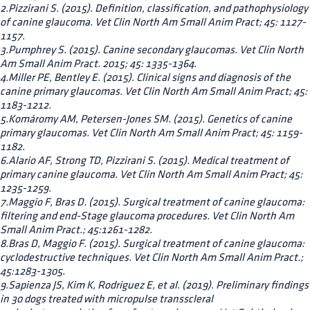
2.Pizzirani S. (2015). Definition, classification, and pathophysiology
of canine glaucoma. Vet Clin North Am Small Anim Pract; 45: 1127-
1157.
3.Pumphrey S. (2015). Canine secondary glaucomas. Vet Clin North
Am Small Anim Pract. 2015; 45: 1335-1364.
4.Miller PE, Bentley E. (2015). Clinical signs and diagnosis of the
canine primary glaucomas. Vet Clin North Am Small Anim Pract; 45:
1183-1212.
5.Komáromy AM, Petersen-Jones SM. (2015). Genetics of canine
primary glaucomas. Vet Clin North Am Small Anim Pract; 45: 1159-
1182.
6.Alario AF, Strong TD, Pizzirani S. (2015). Medical treatment of
primary canine glaucoma. Vet Clin North Am Small Anim Pract; 45:
1235-1259.
7.Maggio F, Bras D. (2015). Surgical treatment of canine glaucoma:
filtering and end-Stage glaucoma procedures. Vet Clin North Am
Small Anim Pract.; 45:1261-1282.
8.Bras D, Maggio F. (2015). Surgical treatment of canine glaucoma:
cyclodestructive techniques. Vet Clin North Am Small Anim Pract.;
45:1283-1305.
9.Sapienza JS, Kim K, Rodriguez E, et al. (2019). Preliminary findings
in 30 dogs treated with micropulse transscleral