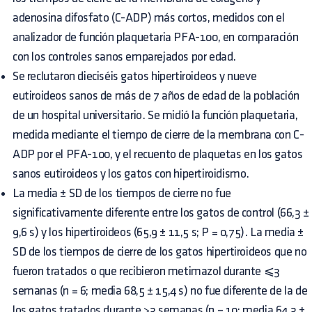
adenosina difosfato (C-ADP) más cortos, medidos con el
analizador de función plaquetaria PFA-100, en comparación
con los controles sanos emparejados por edad.
Se reclutaron dieciséis gatos hipertiroideos y nueve
eutiroideos sanos de más de 7 años de edad de la población
de un hospital universitario. Se midió la función plaquetaria,
medida mediante el tiempo de cierre de la membrana con C-
ADP por el PFA-100, y el recuento de plaquetas en los gatos
sanos eutiroideos y los gatos con hipertiroidismo.
La media ± SD de los tiempos de cierre no fue
significativamente diferente entre los gatos de control (66,3 ±
9,6 s) y los hipertiroideos (65,9 ± 11,5 s; P = 0,75). La media ±
SD de los tiempos de cierre de los gatos hipertiroideos que no
fueron tratados o que recibieron metimazol durante ⩽3
semanas (n = 6; media 68,5 ± 15,4 s) no fue diferente de la de
los gatos tratados durante >3 semanas (n = 10; media 64,3 ±