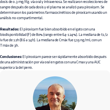
dosis de 0.3 mg/Kg. vía oral y intravenosa. Se realizaron recolecciones de
sangre después de cada dosis y el plasma se analizó para piroxicam. Se
determinaron los parámetros farmacocinéticos de piroxicam usando un
análisis no-compartimental.
Resultados:
El piroxicam fue bien absorbido en el gato con una
biodisponibilidad (F) de 80% (rango entre 64-124%). La mediana de t1/2
iv fue de 12h (8.6 a 14h). La mediana de Cmáx fue 519 ng/mL con un
Tmáx de 3h.
Conclusiones:
El piroxicam parece ser rápidamente absorbido después
de una administración por vía oral en gatos con una Cmax y una AUC
superior a la del perro.