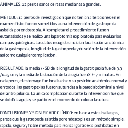
ANIMALES: 12 perros sanos de razas medianas a grandes.
MÉTODO: 12 perros de investigación que no tenían alteraciones en el
examen físico fueron sometidos a una intervención de gastropexia
asistida por endoscopia. Al completar el procedimiento fueron
eutanasiados y se realizó una laparotomía exploratoria para evaluar los
campos quirúrgicos. Los datos recogidos incluían localización anatómica
de la gastropexia, longitud de la gastropexia y duración de la intervención
así como cualquier complicación.
RESULTADO: la media /- SD de la longitud de la gastropexia fue de 3.3
/0.25 cm y la media de la duración de la cirugía fue 18 /- 7 minutos. En
cada perro, el estomago fue localizado en su posición anatómica normal y
en todos, las gastropexias fueron suturadas a la pared abdominal a nivel
del antro pilórico. La única complicación durante la intervención fue que
se dobló la aguja y se partió en el momento de colocar la sutura.
CONCLUSIONES Y SIGNIFICADO CLÍNICO: en base a estos hallazgos,
parece que la gastropexia asistida por endoscopia es un método simple,
rápido, seguro y fiable método para realizar gastroexia profiláctica en