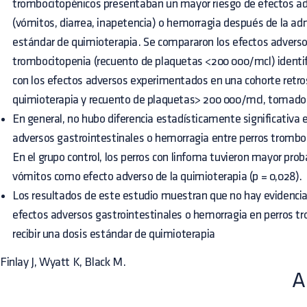
trombocitopénicos presentaban un mayor riesgo de efectos ad
(vómitos, diarrea, inapetencia) o hemorragia después de la ad
estándar de quimioterapia. Se compararon los efectos adverso
trombocitopenia (recuento de plaquetas <200 000/mcl) ident
con los efectos adversos experimentados en una cohorte retro
quimioterapia y recuento de plaquetas> 200 000/mcl, tomado
En general, no hubo diferencia estadísticamente significativa e
adversos gastrointestinales o hemorragia entre perros tromboc
En el grupo control, los perros con linfoma tuvieron mayor pro
vómitos como efecto adverso de la quimioterapia (p = 0,028).
Los resultados de este estudio muestran que no hay evidencia 
efectos adversos gastrointestinales o hemorragia en perros 
recibir una dosis estándar de quimioterapia
Finlay J, Wyatt K, Black M.
A