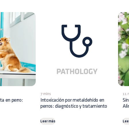
7 mins
11 
ita en perro:
Intoxicación por metaldehído en
Sín
perros: diagnóstico y tratamiento
Al
Leer más
Lee