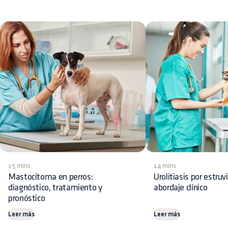
15 mins
14 mins
Mastocitoma en perros:
Urolitiasis por estruv
diagnóstico, tratamiento y
abordaje clínico
pronóstico
Leer más
Leer más