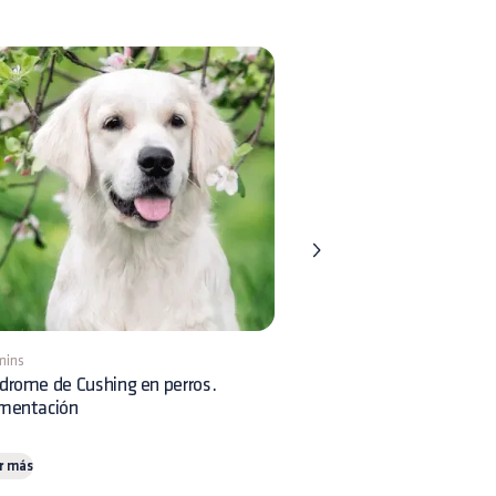
mins
8 mins
drome de Cushing en perros.
Displasia Renal en perros:
imentación
reconocimiento clínico y 
r más
Leer más