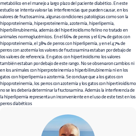
metabólico en el manejo a largo plazo del paciente diabético. En este
estudio se intenta valorar las interferencias que pueden causar, en los
valores de fructosamina, algunas condiciones patológicas como son la
hipoproteinemia, hiperproteinemia, azotemia, hiperlipemia,
hiperbilirrubinemia, además del hipertiroidismo felino no tratado en
animales normoglucémicos. En el 66% de perros y el 67% de gatos con
hipoproteinemia, el 38% de perros con hiperlipemia, y en el 47% de
perros con azotemia los valores de fructosamina estaban por debajo de
los valores de referencia. En gatos con hipertiroidismo los valores
también estaban por debajo de este rango. No se observaron cambios ni
en los animales con hiperproteinemia o hiperbilirrubinemia ni en los
gatos con hiperlipemia o azotemia. Se concluye que a los gatos con
hipoproteinemia, los perros con azotemia y los gatos con hipertiroidismo
no se les debería determinar la fructosamina. Además la interferencia de
la hiperlipemia representa un inconveniente en el uso de este test en los
perros diabéticos