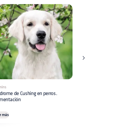
mins
8 mins
drome de Cushing en perros.
Displasia Renal en perros:
imentación
reconocimiento clínico y 
r más
Leer más