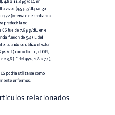
l], 4,8 a 11,8 μg/dL), en
ta vivos (4,5 μg/dL; rango
de 0,72 (intervalo de confianza
ra predecir la no
e CS fue de 7,6 μg/dL, en el
ncia fueron de 5,4 (IC del
, cuando se utilizó el valor
,8 μg/dL) como límite, el OR,
 de 3,6 (IC del 95%, 1,8 a 7,1),
 CS podría utilizarse como
icamente enfermos.
rtículos relacionados