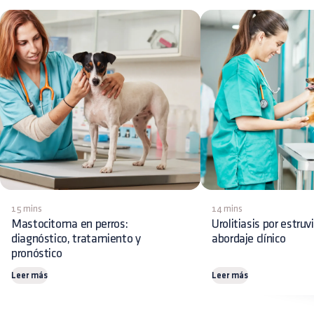
15 mins
14 mins
Mastocitoma en perros:
Urolitiasis por estruv
diagnóstico, tratamiento y
abordaje clínico
pronóstico
Leer más
Leer más