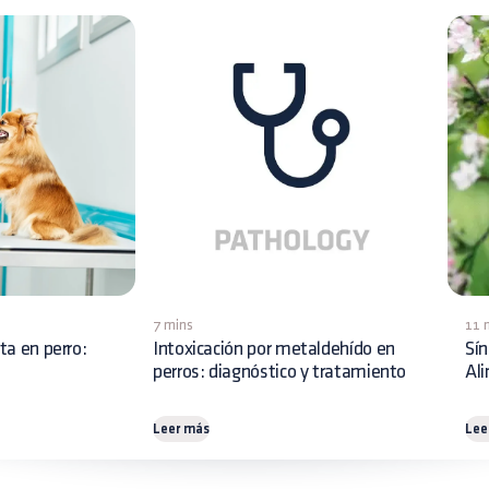
7 mins
11 
ita en perro:
Intoxicación por metaldehído en
Sín
perros: diagnóstico y tratamiento
Al
Leer más
Lee