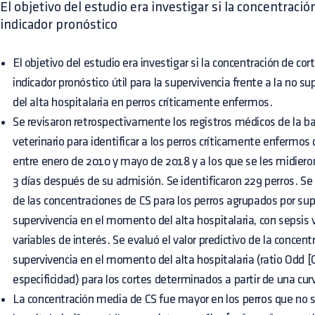
El objetivo del estudio era investigar si la concentración
indicador pronóstico
El objetivo del estudio era investigar si la concentración de cort
indicador pronóstico útil para la supervivencia frente a la no 
del alta hospitalaria en perros críticamente enfermos.
Se revisaron retrospectivamente los registros médicos de la b
veterinario para identificar a los perros críticamente enfermos
entre enero de 2010 y mayo de 2018 y a los que se les midiero
3 días después de su admisión. Se identificaron 229 perros. S
de las concentraciones de CS para los perros agrupados por sup
supervivencia en el momento del alta hospitalaria, con sepsis v
variables de interés. Se evaluó el valor predictivo de la concent
supervivencia en el momento del alta hospitalaria (ratio Odd [O
especificidad) para los cortes determinados a partir de una cur
La concentración media de CS fue mayor en los perros que no so