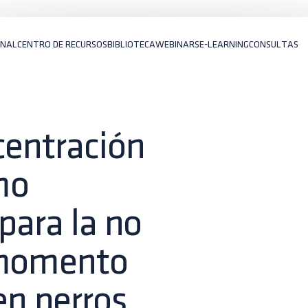
ONAL
CENTRO DE RECURSOS
BIBLIOTECA
WEBINARS
E-LEARNING
CONSULTAS
centración
mo
para la no
 momento
 en perros