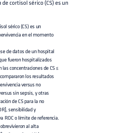
 de cortisol sérico (CS) es un
isol sérico (CS) es un
supervivencia en el momento
ase de datos de un hospital
 que fueron hospitalizados
n las concentraciones de CS ≤
e compararon los resultados
ervivencia versus no
ersus sin sepsis, y otras
ración de CS para la no
R], sensibilidad y
va ROC o límite de referencia.
brevivieron al alta