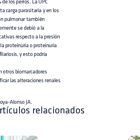
 de los perros. La UPC
a carga parasitaria y en los
sión pulmonar también
emente se debió a la
cativas respecto a la presión
la proteinuria o proteinuria
lariosis, y esto podría
con otros biomarcadores
ficar las alteraciones renales
toya-Alonso JA.
rtículos relacionados