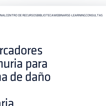
ONAL
CENTRO DE RECURSOS
BIBLIOTECA
WEBINARS
E-LEARNING
CONSULTAS
rcadores
nuria para
na de daño
aria