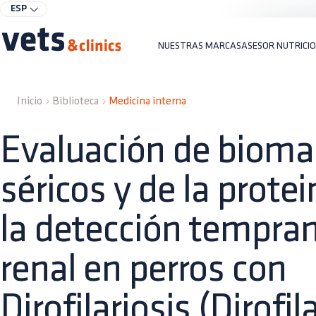
ESP
NUESTRAS MARCAS
ASESOR NUTRICI
Inicio
Biblioteca
Medicina interna
Evaluación de bioma
séricos y de la protei
la detección tempra
renal en perros con
Dirofilariosis (Dirofil