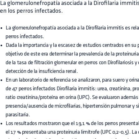
La glomerulonefropatía asociada a la Dirofilaria immit
en los perros infectados.
La glomerulonefropatía asociada a la Dirofilaria immitis es re
perros infectados.
Dada la importancia y la escasez de estudios centrados en su p
objetivo de este era determinar la prevalencia de la proteinuria
de la tasa de filtración glomerular en perros con Dirofilariosis y 
detección de la insuficiencia renal.
En un laboratorio de referencia se analizaron, para suero y ori
de 47 perros infectados Dirofilaria immitis: urea, creatinina, 
ratio creatinina/proteína en orina (UPC). Se evaluaron además 
presencia/ausencia de microfilarias, hipertensión pulmonar y si
parasitaria.
Los resultados mostraron que el 19,1 % de los perros presentab
el 17 % presentaba una proteinuria limítrofe (UPC 0,2-0,5). La