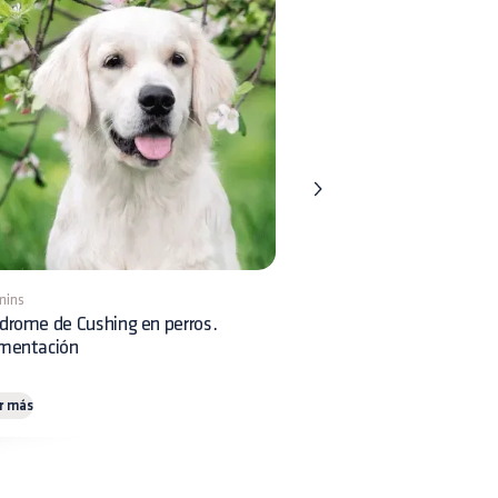
mins
8 mins
drome de Cushing en perros.
Displasia Renal en perros:
imentación
reconocimiento clínico y 
r más
Leer más