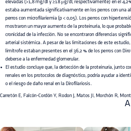
elevadas (>1,8 mg/dl y ≥18 μg/dl, respectivamente) en el 4,2%
estaba aumentada significativamente en los perros con una alt
perros con microfilariemia (p < 0,05). Los perros con hiperten
mostraron un mayor aumento de la proteinuria, lo que probabl
cronicidad de la infección. No se encontraron diferencias signifi
arterial sistémica. A pesar de las limitaciones de este estudio, 
limítrofe estaban presentes en el 36,2 % de los perros con Dirofi
deberse a la enfermedad glomerular.
El estudio concluye que, la detección de la proteinuria, junto 
renales en los protocolos de diagnóstico, podría ayudar a identi
o el riesgo de daño renal en la Dirofilariosis.
Carretón E, Falcón-Cordón Y, Rodon J, Matos JI, Morchón R, Mon
A