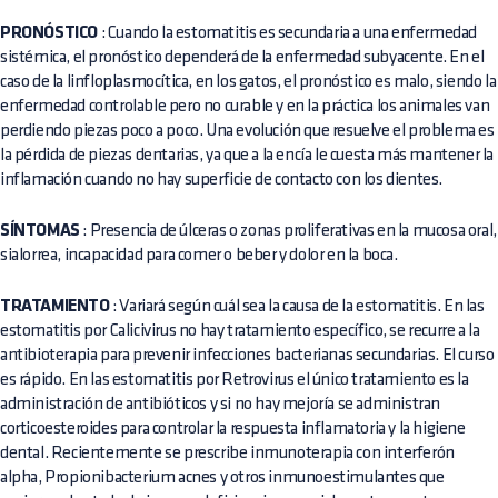
PRONÓSTICO
: Cuando la estomatitis es secundaria a una enfermedad
sistémica, el pronóstico dependerá de la enfermedad subyacente. En el
caso de la linfloplasmocítica, en los gatos, el pronóstico es malo, siendo la
enfermedad controlable pero no curable y en la práctica los animales van
perdiendo piezas poco a poco. Una evolución que resuelve el problema es
la pérdida de piezas dentarias, ya que a la encía le cuesta más mantener la
inflamación cuando no hay superficie de contacto con los dientes.
SÍNTOMAS
: Presencia de úlceras o zonas proliferativas en la mucosa oral,
sialorrea, incapacidad para comer o beber y dolor en la boca.
TRATAMIENTO
: Variará según cuál sea la causa de la estomatitis. En las
estomatitis por Calicivirus no hay tratamiento específico, se recurre a la
antibioterapia para prevenir infecciones bacterianas secundarias. El curso
es rápido. En las estomatitis por Retrovirus el único tratamiento es la
administración de antibióticos y si no hay mejoría se administran
corticoesteroides para controlar la respuesta inflamatoria y la higiene
dental. Recientemente se prescribe inmunoterapia con interferón
alpha, Propionibacterium acnes y otros inmunoestimulantes que