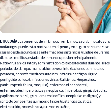
ETIOLOGÍA
: La presencia de inflamación en la mucosa oral, lingual o zona
orofaríngea puede estar motivada en el perro y en el gato por numerosas
causas desde secundarias a enfermedades sistémicas (cuadros de uremia,
diabetes mellitus, estados de inmunosupresión principalmente
Retrovirus en los gatos y administración corticoesteroides durante largos
periodos de tiempo, malnutrición severa, intoxicaciones por metales
pesados), por enfermedades autoinmunitarias (pénfigo vulgar y
penfigoide bulloso), infecciones víricas (Calicivirus, Herpesvirus,
panleucopenia felina, moquillo), enfermedad periodontal,
enfermedades hiperplásicas y neoplásicas (hiperplasia gingival, épulis,
papilomatosis oral, granuloma eosinofílico, neoplasias malignas) y
contacto con agentes químicos o físicos (sustancias cáusticas,
electrocución, procesionaria, cuerpos extraños).