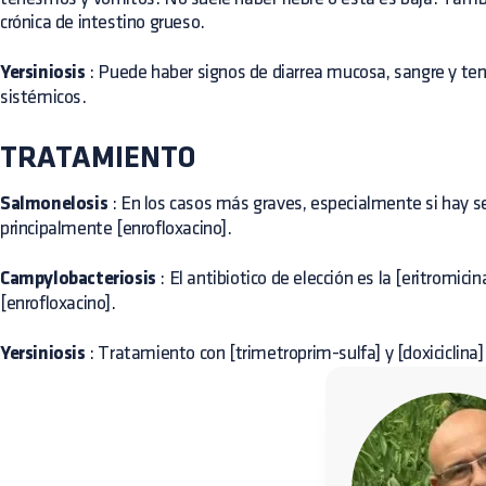
crónica de intestino grueso.
Yersiniosis
: Puede haber signos de diarrea mucosa, sangre y te
sistémicos.
TRATAMIENTO
Salmonelosis
: En los casos más graves, especialmente si hay se
principalmente [enrofloxacino].
Campylobacteriosis
: El antibiotico de elección es la [eritromici
[enrofloxacino].
Yersiniosis
: Tratamiento con [trimetroprim-sulfa] y [doxiciclina]