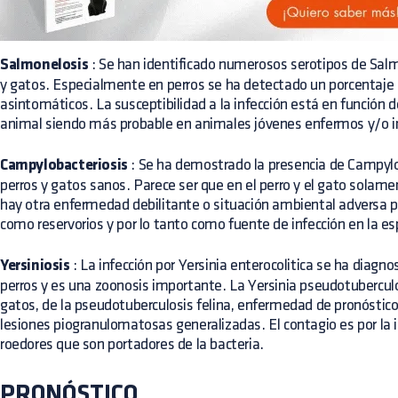
Salmonelosis
: Se han identificado numerosos serotipos de Salm
y gatos. Especialmente en perros se ha detectado un porcentaje
asintomáticos. La susceptibilidad a la infección está en función d
animal siendo más probable en animales jóvenes enfermos y/o 
Campylobacteriosis
: Se ha demostrado la presencia de Campylo
perros y gatos sanos. Parece ser que en el perro y el gato solame
hay otra enfermedad debilitante o situación ambiental adversa 
como reservorios y por lo tanto como fuente de infección en la 
Yersiniosis
: La infección por Yersinia enterocolitica se ha diag
perros y es una zoonosis importante. La Yersinia pseudotuberculo
gatos, de la pseudotuberculosis felina, enfermedad de pronóstico
lesiones piogranulomatosas generalizadas. El contagio es por la
roedores que son portadores de la bacteria.
PRONÓSTICO