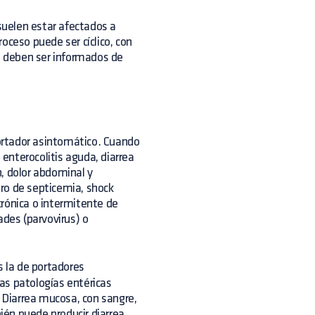
uelen estar afectados a
oceso puede ser cíclico, con
ue deben ser informados de
ortador asintomático. Cuando
enterocolitis aguda, diarrea
, dolor abdominal y
ro de septicemia, shock
rónica o intermitente de
des (parvovirus) o
 la de portadores
as patologías entéricas
. Diarrea mucosa, con sangre,
én puede producir diarrea