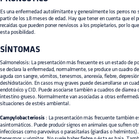
Es una enfermedad autolimitante y generalmente los perros no s
partir de los 18 meses de edad. Hay que tener en cuenta que el pr
recaídas que pueden poner nerviosos a los propietarios, por lo q
esta posibilidad.
SÍNTOMAS
Salmonelosis: La presentación más frecuente es un estado de p
se declara la enfermedad, normalmente, se produce un cuadro de 
aguda con sangre, vómitos, tenesmos, anorexia, fiebre, depresión
deshidratación. En casos muy graves puede desarrollarse un cuad
endotóxico y CID. Puede asociarse también a cuadros de diarrea c
intestino grueso. Normalmente van asociadas a otras enfermeda
situaciones de estrés ambiental.
Campylobacteriosis
: La presentación más frecuente también es
asintomáticos. Puede producir signos en animales que sufren otr
infecciosas como parvovirus o parasitarias (giardias o helmintos)
tenesmos y vómitos. No suele haber fiebre o ésta es baja. Tambi