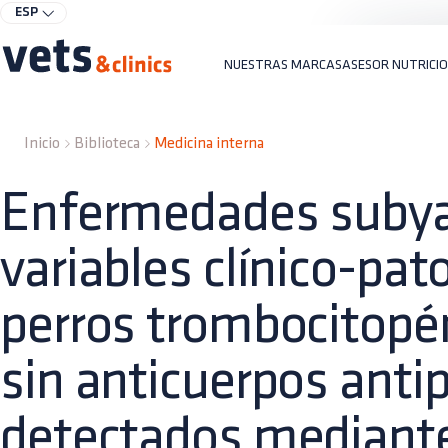
ESP
NUESTRAS MARCAS
ASESOR NUTRICI
Inicio
Biblioteca
Medicina interna
Enfermedades subya
variables clínico-pat
perros trombocitopé
sin anticuerpos anti
detectados mediant