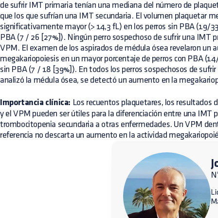
de sufrir IMT primaria tenían una mediana del número de plaque
que los que sufrían una IMT secundaria. El volumen plaquetar m
significativamente mayor (> 14,3 fL) en los perros sin PBA (19/33
PBA (7 / 26 [27%]). Ningún perro sospechoso de sufrir una IMT p
VPM. El examen de los aspirados de médula ósea revelaron un 
megakariopoiesis en un mayor porcentaje de perros con PBA (14/
sin PBA (7 / 18 [39%]). En todos los perros sospechosos de sufrir
analizó la médula ósea, se detectó un aumento en la megakariop
Importancia clínica:
Los recuentos plaquetares, los resultados d
y el VPM pueden ser útiles para la diferenciación entre una IMT p
trombocitopenia secundaria a otras enfermedades. Un VPM dent
referencia no descarta un aumento en la actividad megakariopoié
J
N
Li
M