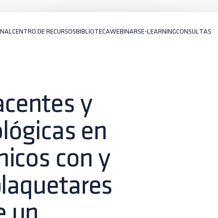
ONAL
CENTRO DE RECURSOS
BIBLIOTECA
WEBINARS
E-LEARNING
CONSULTAS
centes y
ológicas en
nicos con y
plaquetares
e un