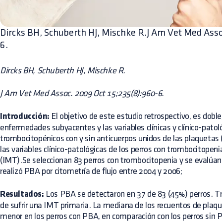
Dircks BH, Schuberth HJ, Mischke R.J Am Vet Med Ass
6.
Dircks BH, Schuberth HJ, Mischke R.
J Am Vet Med Assoc. 2009 Oct 15;235(8):960-6.
Introducción:
El objetivo de este estudio retrospectivo, es doble,
enfermedades subyacentes y las variables clínicas y clínico-patol
trombocitopénicos con y sin anticuerpos unidos de las plaquetas (
las variables clínico-patológicas de los perros con trombocitope
(IMT).Se seleccionan 83 perros con trombocitopenia y se evalúan l
realizó PBA por citometría de flujo entre 2004 y 2006;
Resultados:
Los PBA se detectaron en 37 de 83 (45%) perros. T
de sufrir una IMT primaria. La mediana de los recuentos de plaq
menor en los perros con PBA, en comparación con los perros sin