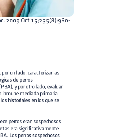
oc. 2009 Oct 15;235(8):960-
 por un lado, caracterizar las
ógicas de perros
PBA), y por otro lado, evaluar
nia inmune mediada primaria
os historiales en los que se
rece perros eran sospechosos
uetas era significativamente
 PBA. Los perros sospechosos