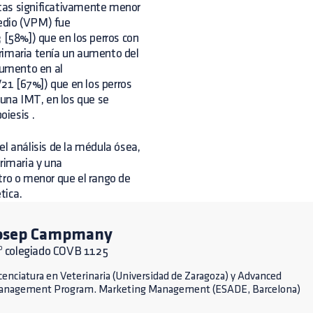
tas significativamente menor
edio (VPM) fue
 [58%]) que en los perros con
rimaria tenía un aumento del
aumento en al
21 [67%]) que en los perros
 una IMT, en los que se
oiesis .
el análisis de la médula ósea,
rimaria y una
ro o menor que el rango de
tica.
osep Campmany
º colegiado COVB 1125
cenciatura en Veterinaria (Universidad de Zaragoza) y Advanced
anagement Program. Marketing Management (ESADE, Barcelona)