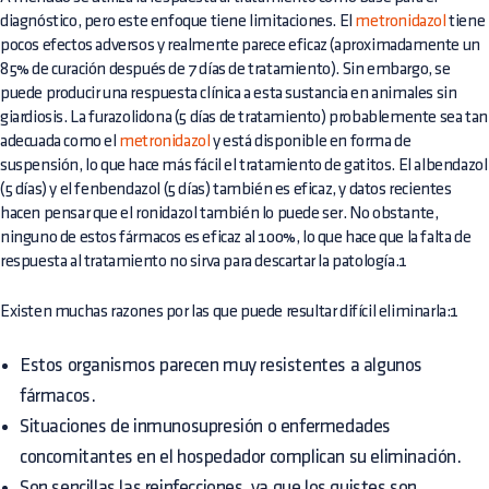
diagnóstico, pero este enfoque tiene limitaciones. El
metronidazol
tiene
pocos efectos adversos y realmente parece eficaz (aproximadamente un
85% de curación después de 7 días de tratamiento). Sin embargo, se
puede producir una respuesta clínica a esta sustancia en animales sin
giardiosis. La furazolidona (5 días de tratamiento) probablemente sea tan
adecuada como el
metronidazol
y está disponible en forma de
suspensión, lo que hace más fácil el tratamiento de gatitos. El albendazol
(5 días) y el fenbendazol (5 días) también es eficaz, y datos recientes
hacen pensar que el ronidazol también lo puede ser. No obstante,
ninguno de estos fármacos es eficaz al 100%, lo que hace que la falta de
respuesta al tratamiento no sirva para descartar la patología.1
Existen muchas razones por las que puede resultar difícil eliminarla:1
Estos organismos parecen muy resistentes a algunos
fármacos.
Situaciones de inmunosupresión o enfermedades
concomitantes en el hospedador complican su eliminación.
Son sencillas las reinfecciones, ya que los quistes son