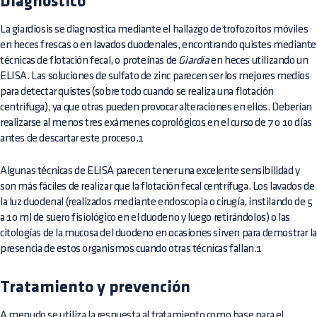
Diagnóstico
La giardiosis se diagnostica mediante el hallazgo de trofozoítos móviles
en heces frescas o en lavados duodenales, encontrando quistes mediante
técnicas de flotación fecal, o proteínas de
Giardia
en heces utilizando un
ELISA. Las soluciones de sulfato de zinc parecen ser los mejores medios
para detectar quistes (sobre todo cuando se realiza una flotación
centrífuga), ya que otras pueden provocar alteraciones en ellos. Deberían
realizarse al menos tres exámenes coprológicos en el curso de 7 o 10 días
antes de descartar este proceso.1
Algunas técnicas de ELISA parecen tener una excelente sensibilidad y
son más fáciles de realizar que la flotación fecal centrífuga. Los lavados de
la luz duodenal (realizados mediante endoscopia o cirugía, instilando de 5
a 10 ml de suero fisiológico en el duodeno y luego retirándolos) o las
citologías de la mucosa del duodeno en ocasiones sirven para demostrar la
presencia de estos organismos cuando otras técnicas fallan.1
Tratamiento y prevención
A menudo se utiliza la respuesta al tratamiento como base para el