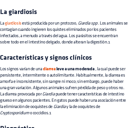
La giardiosis
La
giardiosis
está producida por un protozoo,
Giardia spp
. Los animales se
contagian cuando ingieren los quistes eliminados por los pacientes
infectados, a menudo a través del agua. Los parásitos se encuentran
sobre todo en el intestino delgado, donde alteran la digestión.1
Características y signos clínicos
Los signos varían de una
diarrea
leve a una moderada
, la cual puede ser
persistente, intermitente o autolimitante. Habitualmente, la diarrea es
amorfa e inconsistente, sin sangre ni moco; sin embargo, puede haber
una gran variación. Algunos animales sufren pérdida de peso y otros no.
La diarrea provocada por
Giardia
puede tener características de intestino
grueso en algunos pacientes. En gatos puede haber una asociación entre
la eliminación de ooquistes de
Giardia
y la de ooquistes de
Cryptosporidium
o coccidios.1