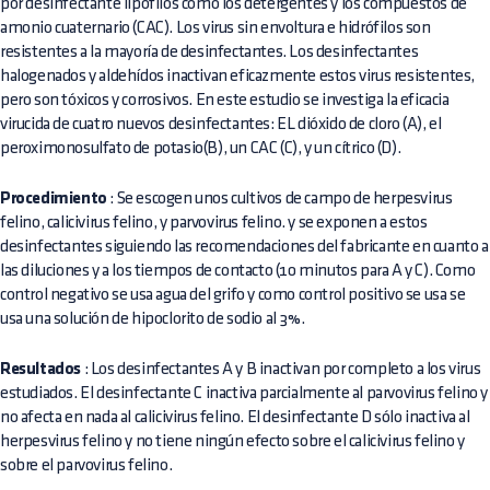
por desinfectante lipófílos como los detergentes y los compuestos de
amonio cuaternario (CAC). Los virus sin envoltura e hidrófilos son
resistentes a la mayoría de desinfectantes. Los desinfectantes
halogenados y aldehídos inactivan eficazmente estos virus resistentes,
pero son tóxicos y corrosivos. En este estudio se investiga la eficacia
virucida de cuatro nuevos desinfectantes: EL dióxido de cloro (A), el
peroximonosulfato de potasio(B), un CAC (C), y un cítrico (D).
Procedimiento
: Se escogen unos cultivos de campo de herpesvirus
felino, calicivirus felino, y parvovirus felino. y se exponen a estos
desinfectantes siguiendo las recomendaciones del fabricante en cuanto a
las diluciones y a los tiempos de contacto (10 minutos para A y C). Como
control negativo se usa agua del grifo y como control positivo se usa se
usa una solución de hipoclorito de sodio al 3%.
Resultados
: Los desinfectantes A y B inactivan por completo a los virus
estudiados. El desinfectante C inactiva parcialmente al parvovirus felino y
no afecta en nada al calicivirus felino. El desinfectante D sólo inactiva al
herpesvirus felino y no tiene ningún efecto sobre el calicivirus felino y
sobre el parvovirus felino.