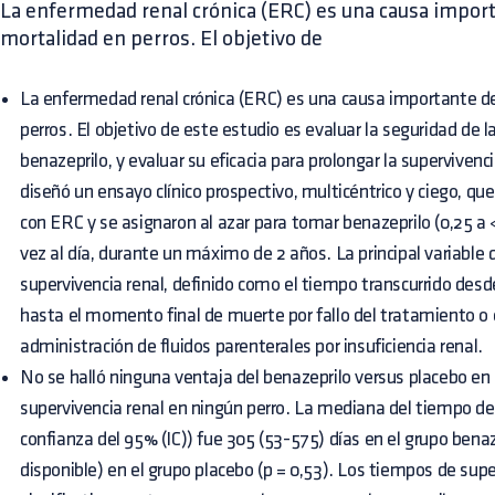
La enfermedad renal crónica (ERC) es una causa import
mortalidad en perros. El objetivo de
La enfermedad renal crónica (ERC) es una causa importante de
perros. El objetivo de este estudio es evaluar la seguridad de 
benazeprilo, y evaluar su eficacia para prolongar la supervivenc
diseñó un ensayo clínico prospectivo, multicéntrico y ciego, que
con ERC y se asignaron al azar para tomar benazeprilo (0,25 a 
vez al día, durante un máximo de 2 años. La principal variable 
supervivencia renal, definido como el tiempo transcurrido desde
hasta el momento final de muerte por fallo del tratamiento o
administración de fluidos parenterales por insuficiencia renal.
No se halló ninguna ventaja del benazeprilo versus placebo en
supervivencia renal en ningún perro. La mediana del tiempo de 
confianza del 95% (IC)) fue 305 (53-575) días en el grupo bena
disponible) en el grupo placebo (p = 0,53). Los tiempos de supe