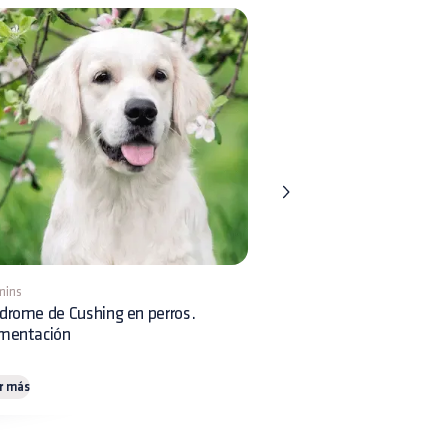
mins
8 mins
drome de Cushing en perros.
Displasia Renal en perros:
imentación
reconocimiento clínico y 
r más
Leer más