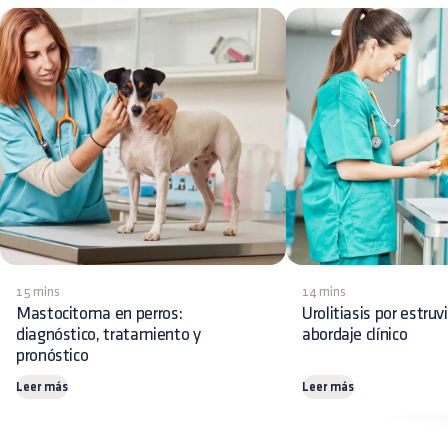
15 mins
14 mins
Mastocitoma en perros:
Urolitiasis por estruv
diagnóstico, tratamiento y
abordaje clínico
pronóstico
Leer más
Leer más