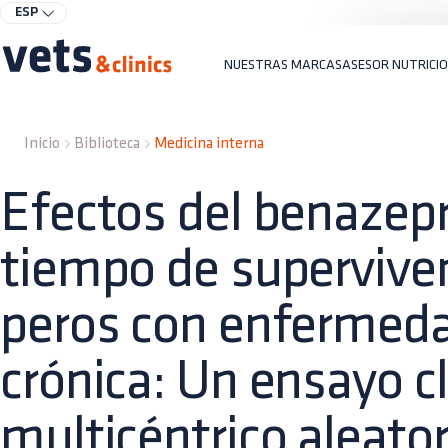
ESP
NUESTRAS MARCAS
ASESOR NUTRICI
Inicio
Biblioteca
Medicina interna
Efectos del benazepri
tiempo de supervive
peros con enfermeda
crónica: Un ensayo cl
multicéntrico aleato