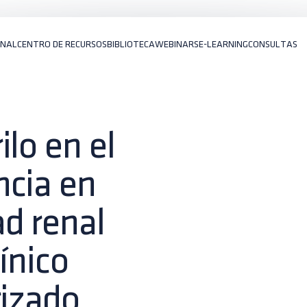
ONAL
CENTRO DE RECURSOS
BIBLIOTECA
WEBINARS
E-LEARNING
CONSULTAS
lo en el
ncia en
d renal
ínico
rizado,