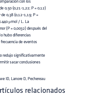
comparación con los
de 0,50 (0,21-1,22; P = 0,12)
y de 0,38 (0,12-1,19; P =
 ≤440 μmol / L. La
nor (P = 0,0032) después del
No hubo diferencias
la frecuencia de eventos
lo redujo significativamente
rmitir sacar conclusiones
owe ID, Lanore D, Pechereau
rtículos relacionados