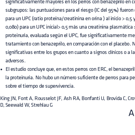
significativamente mayores en los perros con benazeprilo en 
subgrupos: las puntuaciones para el riesgo (IC del 95%) fueron 
para un UPC (ratio proteína/creatinina en orina ) al inicio > 0,5 
0,080) para un UPC inicial> 0,5 más una creatinina plasmática
proteinuria, evaluada según el UPC, fue significativamente me
tratamiento con benazeprilo, en comparación con el placebo. 
significativas entre los grupos en cuanto a signos clínicos o a 
adversos.
El estudio concluye que, en estos perros con ERC, el benazepri
la proteinuria. No hubo un número suficiente de perros para pe
sobre el tiempo de supervivencia.
King JN, Font A, Rousselot JF, Ash RA, Bonfanti U, Brovida C, Cr
D, Seewald W, Strehlau G
A