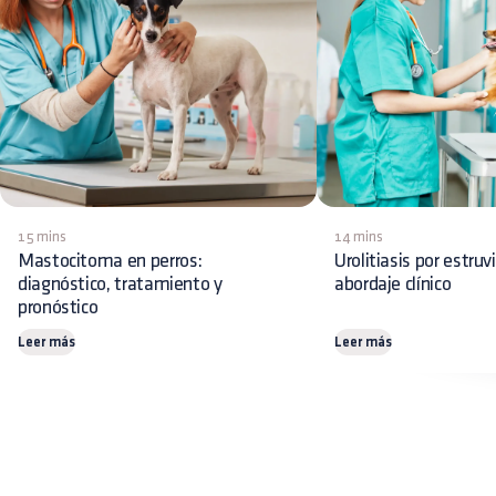
15 mins
14 mins
Mastocitoma en perros:
Urolitiasis por estruv
diagnóstico, tratamiento y
abordaje clínico
pronóstico
Leer más
Leer más