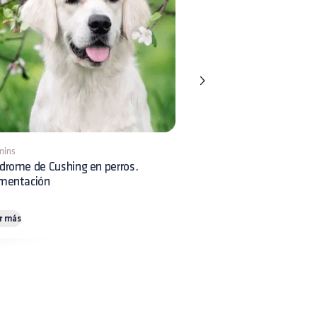
mins
8 mins
drome de Cushing en perros.
Displasia Renal en perros:
imentación
reconocimiento clínico y 
r más
Leer más