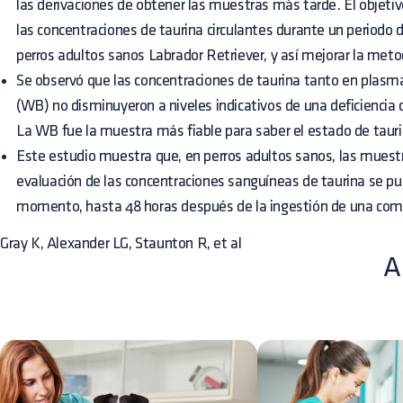
las derivaciones de obtener las muestras más tarde. El objeti
las concentraciones de taurina circulantes durante un periodo 
perros adultos sanos Labrador Retriever, y así mejorar la met
Se observó que las concentraciones de taurina tanto en plas
(WB) no disminuyeron a niveles indicativos de una deficiencia c
La WB fue la muestra más fiable para saber el estado de tauri
Este estudio muestra que, en perros adultos sanos, las muestr
evaluación de las concentraciones sanguíneas de taurina se p
momento, hasta 48 horas después de la ingestión de una com
Gray K, Alexander LG, Staunton R, et al
A