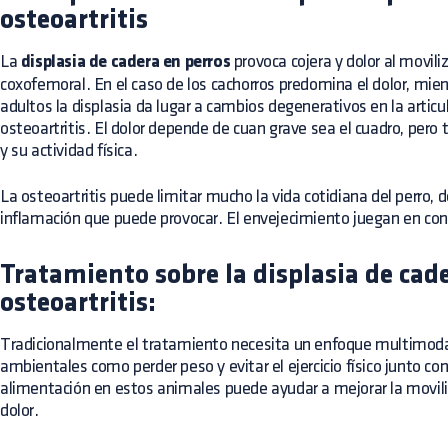
osteoartritis
La
displasia de cadera en perros
provoca cojera y dolor al moviliz
coxofemoral. En el caso de los cachorros predomina el dolor, mien
adultos la displasia da lugar a cambios degenerativos en la artic
osteoartritis. El dolor depende de cuan grave sea el cuadro, pero
y su actividad física.
La osteoartritis puede limitar mucho la vida cotidiana del perro, de
inflamación que puede provocar. El envejecimiento juegan en contr
Tratamiento sobre la displasia de cade
osteoartritis:
Tradicionalmente el tratamiento necesita un enfoque multimoda
ambientales como perder peso y evitar el ejercicio físico junto con
alimentación en estos animales puede ayudar a mejorar la movilid
dolor.