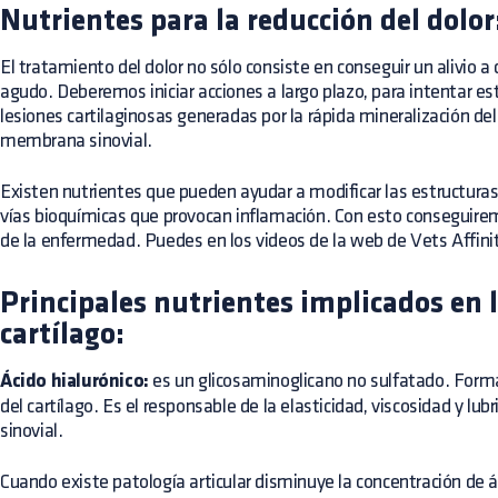
Nutrientes para la reducción del dolor
El tratamiento del dolor no sólo consiste en conseguir un alivio 
agudo. Deberemos iniciar acciones a largo plazo, para intentar esta
lesiones cartilaginosas generadas por la rápida mineralización del 
membrana sinovial.
Existen nutrientes que pueden ayudar a modificar las estructuras 
vías bioquímicas que provocan inflamación. Con esto conseguirem
de la enfermedad. Puedes en los
videos
de la web de Vets Affini
Principales nutrientes implicados en l
cartílago:
Ácido hialurónico:
es un glicosaminoglicano no sulfatado. Forma 
del cartílago. Es el responsable de la elasticidad, viscosidad y lubr
sinovial.
Cuando existe patología articular disminuye la concentración de á