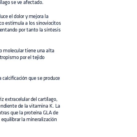
tílago se ve afectado.
duce el dolor y mejora la
co estimula a los sinoviocitos
entando por tanto la síntesis
so molecular tiene una alta
tropismo por el tejido
a calcificación que se produce
z extracelular del cartílago,
endiente de la vitamina K. La
ntras que la proteína GLA de
 equilibrar la mineralización