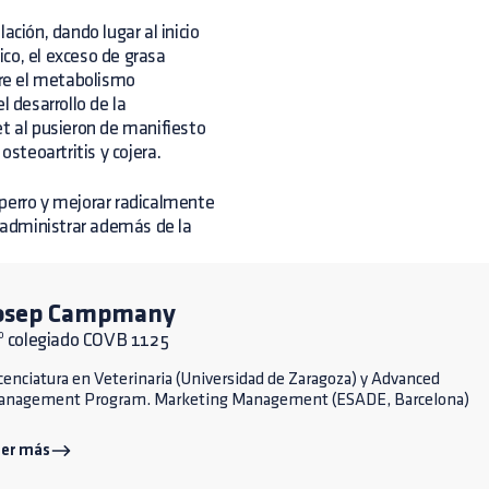
ación, dando lugar al inicio
co, el exceso de grasa
bre el metabolismo
l desarrollo de la
et al pusieron de manifiesto
osteoartritis y cojera.
 perro y mejorar radicalmente
e administrar además de la
osep Campmany
º colegiado COVB 1125
cenciatura en Veterinaria (Universidad de Zaragoza) y Advanced
anagement Program. Marketing Management (ESADE, Barcelona)
eer más