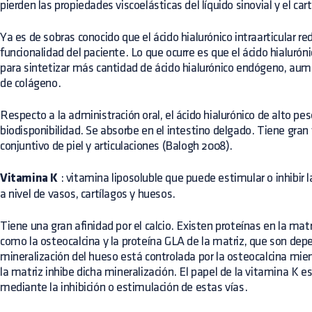
pierden las propiedades viscoelásticas del líquido sinovial y el car
Ya es de sobras conocido que el ácido hialurónico intraarticular re
funcionalidad del paciente. Lo que ocurre es que el ácido hialuróni
para sintetizar más cantidad de ácido hialurónico endógeno, aum
de colágeno.
Respecto a la administración oral, el ácido hialurónico de alto pe
biodisponibilidad. Se absorbe en el intestino delgado. Tiene gran 
conjuntivo de piel y articulaciones (Balogh 2008).
Vitamina K
: vitamina liposoluble que puede estimular o inhibir l
a nivel de vasos, cartílagos y huesos.
Tiene una gran afinidad por el calcio. Existen proteínas en la matri
como la osteocalcina y la proteína GLA de la matriz, que son dep
mineralización del hueso está controlada por la osteocalcina mie
la matriz inhibe dicha mineralización. El papel de la vitamina K es
mediante la inhibición o estimulación de estas vías.