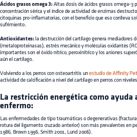
Ácidos grasos omega 3:
Altas dosis de ácidos grasos omega-3 p
concentración sérica y el índice de actividad de enzimas destruct
citoquinas pro-inflamatorias, con el beneficio que eso conlleva so
sufrimiento.
Antioxidantes:
la destrucción del cartílago genera mediadores d
(metaloproteinasas), estrés mecánico y moléculas oxidantes (
importantes son el óxido nítrico, peroxinítrico y los aniones sup
aún el cartílago.
Volviendo a los perros con osteoartritis un
estudio de Affinity Pe
actividad de calcificación a nivel del cartílago en perros con nivel
La restricción energética como ayuda a
enfermo:
Las enfermedades de tipo traumáticas o degenerativas (fracturas
rotura del ligamento cruzado anterior) son más prevalentes en p
1986, Brown 1996, Smith 2001, Lund 2006).