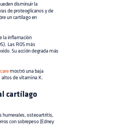
ueden disminuir la
oras de proteoglicanos y de
bre un cartílago en
e la inflamación
ROS). Las ROS más
eróxido. Su acción degrada más
tcare
mostró una baja
es altos de vitamina K.
l cartílago
 humerales, osteoartritis,
erros con sobrepeso (Edney