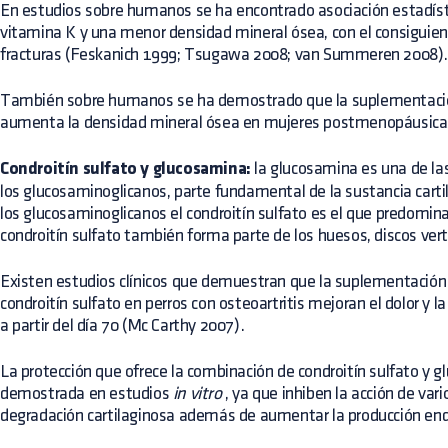
En estudios sobre humanos se ha encontrado asociación estadísti
vitamina K y una menor densidad mineral ósea, con el consiguie
fracturas (Feskanich 1999; Tsugawa 2008; van Summeren 2008)
También sobre humanos se ha demostrado que la suplementación
aumenta la densidad mineral ósea en mujeres postmenopáusica
Condroitín sulfato y glucosamina:
la glucosamina es una de l
los glucosaminoglicanos, parte fundamental de la sustancia carti
los glucosaminoglicanos el condroitín sulfato es el que predomina 
condroitín sulfato también forma parte de los huesos, discos ver
Existen estudios clínicos que demuestran que la suplementación
condroitín sulfato en perros con osteoartritis mejoran el dolor y
a partir del día 70 (Mc Carthy 2007).
La protección que ofrece la combinación de condroitín sulfato y 
demostrada en estudios
in vitro
, ya que inhiben la acción de va
degradación cartilaginosa además de aumentar la producción end