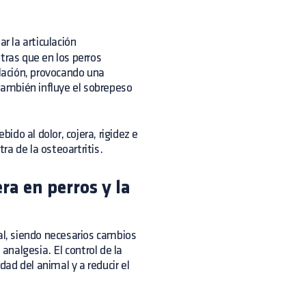
ar la articulación
tras que en los perros
ulación, provocando una
 también influye el sobrepeso
bido al dolor, cojera, rigidez e
a de la osteoartritis.
ra en perros y la
l, siendo necesarios cambios
 analgesia. El control de la
ad del animal y a reducir el