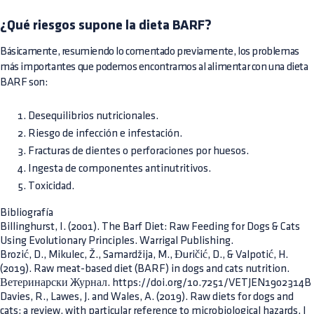
¿Qué riesgos supone la dieta BARF?
Básicamente, resumiendo lo comentado previamente, los problemas
más importantes que podemos encontramos al alimentar con una dieta
BARF son:
Desequilibrios nutricionales.
Riesgo de infección e infestación.
Fracturas de dientes o perforaciones por huesos.
Ingesta de componentes antinutritivos.
Toxicidad.
Bibliografía
Billinghurst, I. (2001). The Barf Diet: Raw Feeding for Dogs & Cats
Using Evolutionary Principles. Warrigal Publishing.
Brozić, D., Mikulec, Ž., Samardžija, M., Đuričić, D., & Valpotić, H.
(2019). Raw meat-based diet (BARF) in dogs and cats nutrition.
Ветеринарски Журнал. https://doi.org/10.7251/VETJEN1902314B
Davies, R., Lawes, J. and Wales, A. (2019). Raw diets for dogs and
cats: a review, with particular reference to microbiological hazards. J