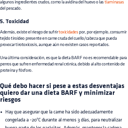
algunos ingredientes crudos, como la avidina del huevo o las
tiaminasas
del pescado.
5. Toxicidad
Además, existe el riesgo de sufrir
toxicidades
por, por ejemplo, consumir
tejido tiroideo presente en carne cruda del cuello/cabeza que pueda
provocar tirotoxicosis, aunque aún no existen casos reportados.
Una última consideración, es que la dieta BARF no es recomendable para
perros que sufren enfermedad renal crónica, debido al alto contenido de
proteína y fósforo.
Qué debo hacer si pese a estas desventajas
quiero dar una dieta BARF y minimizar
riesgos
Hay que asegurar que la carne ha sido adecuadamente
congelada a -20ºC durante al menos 3 días, para neutralizar
buena parte de los parásitos. Además, mantener la cadena