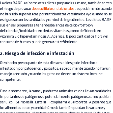
La dieta BARF, así como otras dietas preparadas a mano, también corren
el riesgo de provocar
desequilibrios nutricionales
, especialmente cuando
no han sido supervisadas por nutricionistas veterinarios y/o cuando no se
es riguroso con las cantidades y control de ingredientes. Las dietas BARF
suelen ser propensas a tener desbalances de calcio/fósforo y
deficiencias/toxicidades en ciertas vitaminas, como deficiencia en
vitamina E o hipervitaminosis A. Además, la poca cantidad de fibra y el
consumo de huesos puede generar estreñimiento.
2. Riesgo de infección e infestación
Otro hecho preocupante de esta dieta es el
riesgo de infección e
infestación
por patógenos y parásitos, especialmente cuando no hay un
manejo adecuado y cuando los gatos no tienen un sistema inmune
competente.
Frecuentemente, la carne y productos animales crudos llevan cantidades
importantes de patógenos o potencialmente patógenos, como podrían
ser E. coli, Salmonella, Listeria, Toxoplasma o Sarcocystis. A pesar de que
los alimentos secos y comida húmeda también puedan llevar carne y