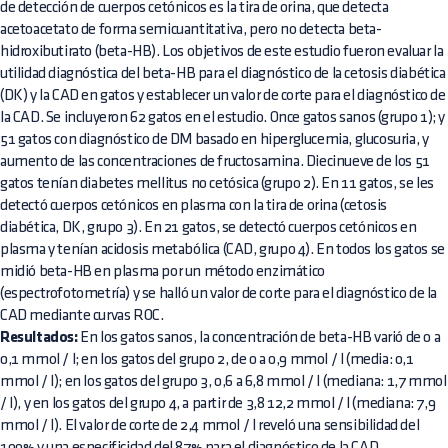
de detección de cuerpos cetónicos es la tira de orina, que detecta
acetoacetato de forma semicuantitativa, pero no detecta beta-
hidroxibutirato (beta-HB). Los objetivos de este estudio fueron evaluar la
utilidad diagnóstica del beta-HB para el diagnóstico de la cetosis diabética
(DK) y la CAD en gatos y establecer un valor de corte para el diagnóstico de
la CAD. Se incluyeron 62 gatos en el estudio. Once gatos sanos (grupo 1); y
51 gatos con diagnóstico de DM basado en hiperglucemia, glucosuria, y
aumento de las concentraciones de fructosamina. Diecinueve de los 51
gatos tenían diabetes mellitus no cetósica (grupo 2). En 11 gatos, se les
detectó cuerpos cetónicos en plasma con la tira de orina (cetosis
diabética, DK, grupo 3). En 21 gatos, se detectó cuerpos cetónicos en
plasma y tenían acidosis metabólica (CAD, grupo 4). En todos los gatos se
midió beta-HB en plasma por un método enzimático
(espectrofotometría) y se halló un valor de corte para el diagnóstico de la
CAD mediante curvas ROC.
Resultados:
En los gatos sanos, la concentración de beta-HB varió de 0 a
0,1 mmol / l; en los gatos del grupo 2, de 0 a 0,9 mmol / l (media: 0,1
mmol / l); en los gatos del grupo 3, 0,6 a 6,8 mmol / l (mediana: 1,7 mmol
/ l), y en los gatos del grupo 4, a partir de 3,8 12,2 mmol / l (mediana: 7,9
mmol / l). El valor de corte de 2,4 mmol / l reveló una sensibilidad del
100% y una especificidad del 87% para el diagnóstico de la CAD.